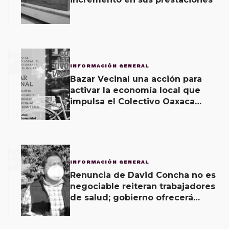
2
INFORMACIÓN GENERAL
Bazar Vecinal una acción para
activar la economía local que
impulsa el Colectivo Oaxaca
Vecinal
3
INFORMACIÓN GENERAL
Renuncia de David Concha no es
negociable reiteran trabajadores
de salud; gobierno ofrecerá
contrapropuesta a demandas