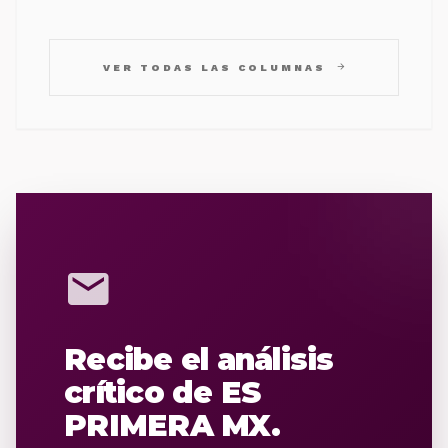
arrow_forward
VER TODAS LAS COLUMNAS
mail
Recibe el análisis
crítico de ES
PRIMERA MX.