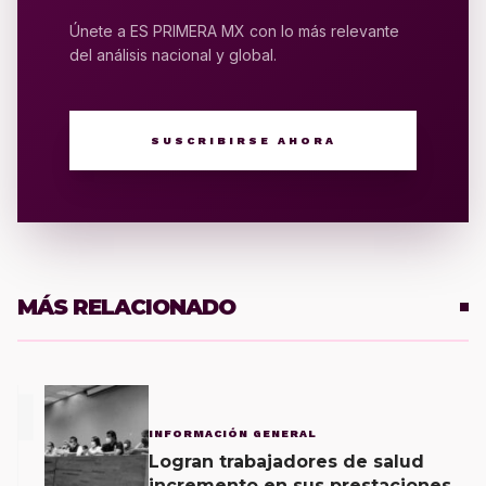
Únete a ES PRIMERA MX con lo más relevante
del análisis nacional y global.
SUSCRIBIRSE AHORA
MÁS RELACIONADO
1
INFORMACIÓN GENERAL
Logran trabajadores de salud
incremento en sus prestaciones