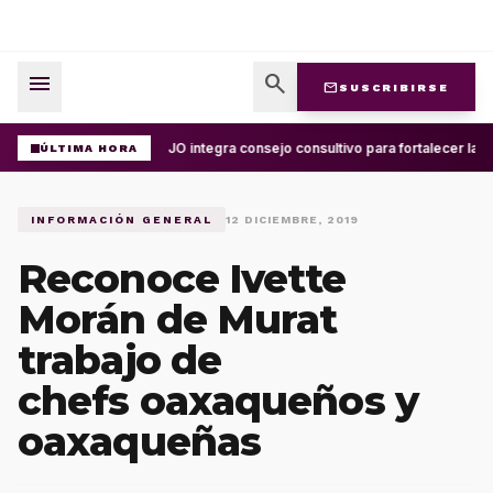
menu
search
mail
SUSCRIBIRSE
UABJO integra consejo consultivo para fortalecer la c
ÚLTIMA HORA
INFORMACIÓN GENERAL
12 DICIEMBRE, 2019
Reconoce Ivette
Morán de Murat
trabajo de
chefs oaxaqueños y
oaxaqueñas