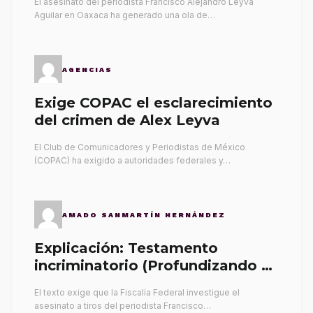
El asesinato del periodista Francisco Alejandro Leyva
Aguilar en Oaxaca ha generado una ola de…
AGENCIAS
Exige COPAC el esclarecimiento
del crimen de Alex Leyva
El Club de Comunicadores y Periodistas de México
(COPAC) ha exigido a autoridades federales y…
AMADO SANMARTÍN HERNÁNDEZ
Explicación: Testamento
incriminatorio (Profundizando su
propia tumba)
El texto exige que la Fiscalía Federal investigue el
asesinato a tiros del periodista Francisco…