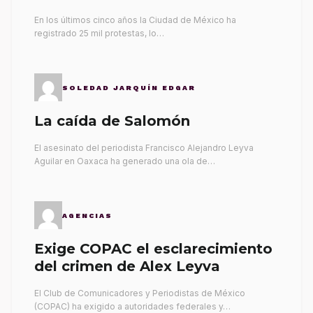
gobernantes
En los últimos cinco años la Ciudad de México ha
registrado 25 mil protestas, lo…
SOLEDAD JARQUÍN EDGAR
La caída de Salomón
El asesinato del periodista Francisco Alejandro Leyva
Aguilar en Oaxaca ha generado una ola de…
AGENCIAS
Exige COPAC el esclarecimiento
del crimen de Alex Leyva
El Club de Comunicadores y Periodistas de México
(COPAC) ha exigido a autoridades federales y…