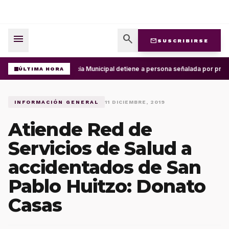
menu
search
mail
SUSCRIBIRSE
Policía Municipal detiene a persona señalada por presu
ÚLTIMA HORA
INFORMACIÓN GENERAL
11 DICIEMBRE, 2019
Atiende Red de
Servicios de Salud a
accidentados de San
Pablo Huitzo: Donato
Casas