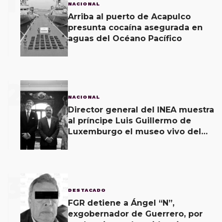
1
NACIONAL
Arriba al puerto de Acapulco
presunta cocaína asegurada en
aguas del Océano Pacífico
2
NACIONAL
Director general del INEA muestra
al príncipe Luis Guillermo de
Luxemburgo el museo vivo del
muralismo.
3
DESTACADO
FGR detiene a Ángel “N”,
exgobernador de Guerrero, por