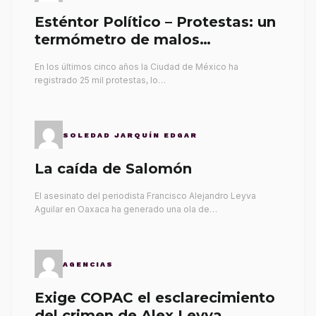
Esténtor Político – Protestas: un
termómetro de malos
gobernantes
En los últimos cinco años la Ciudad de México ha
registrado 25 mil protestas, lo…
SOLEDAD JARQUÍN EDGAR
La caída de Salomón
El asesinato del periodista Francisco Alejandro Leyva
Aguilar en Oaxaca ha generado una ola de…
AGENCIAS
Exige COPAC el esclarecimiento
del crimen de Alex Leyva