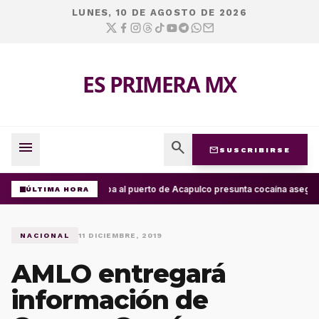
LUNES, 10 DE AGOSTO DE 2026
ES PRIMERA MX
menu
search
mail
SUSCRIBIRSE
Arriba al puerto de Acapulco presunta cocaína asegur
ÚLTIMA HORA
NACIONAL
11 DICIEMBRE, 2019
AMLO entregará
información de