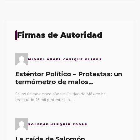
Firmas de Autoridad
MIGUEL ÁNGEL CASIQUE OLIVOS
Esténtor Político – Protestas: un
termómetro de malos
gobernantes
En los últimos cinco años la Ciudad de México ha
registrado 25 mil protestas, lo…
SOLEDAD JARQUÍN EDGAR
La caída de Salomón