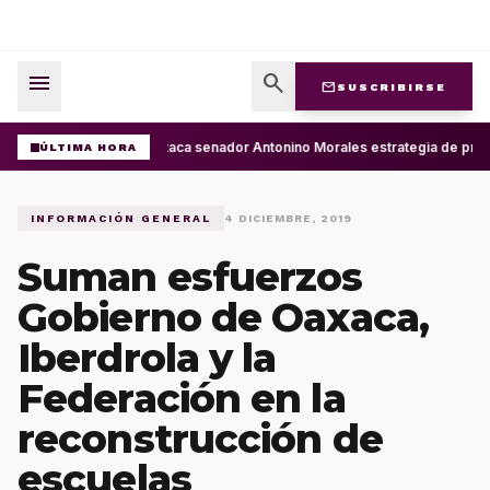
menu
search
mail
SUSCRIBIRSE
Destaca senador Antonino Morales estrategia de presi
ÚLTIMA HORA
INFORMACIÓN GENERAL
4 DICIEMBRE, 2019
Suman esfuerzos
Gobierno de Oaxaca,
Iberdrola y la
Federación en la
reconstrucción de
escuelas