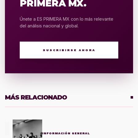
PRIMERA MX.
Únete a ES PRIMERA MX con lo más relevante
del análisis nacional y global.
SUSCRIBIRSE AHORA
MÁS RELACIONADO
1
INFORMACIÓN GENERAL