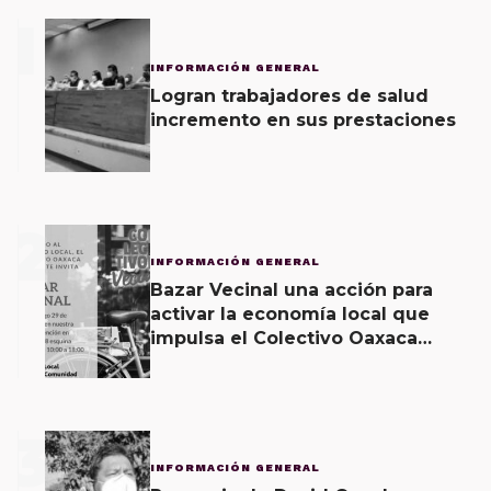
1
INFORMACIÓN GENERAL
Logran trabajadores de salud
incremento en sus prestaciones
2
INFORMACIÓN GENERAL
Bazar Vecinal una acción para
activar la economía local que
impulsa el Colectivo Oaxaca
Vecinal
3
INFORMACIÓN GENERAL