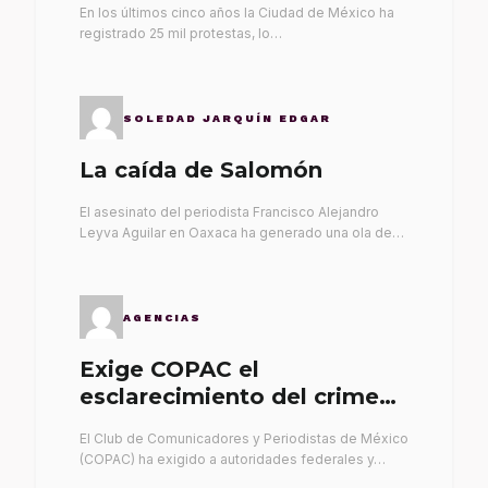
En los últimos cinco años la Ciudad de México ha
registrado 25 mil protestas, lo…
SOLEDAD JARQUÍN EDGAR
La caída de Salomón
El asesinato del periodista Francisco Alejandro
Leyva Aguilar en Oaxaca ha generado una ola de…
AGENCIAS
Exige COPAC el
esclarecimiento del crimen
de Alex Leyva
El Club de Comunicadores y Periodistas de México
(COPAC) ha exigido a autoridades federales y…