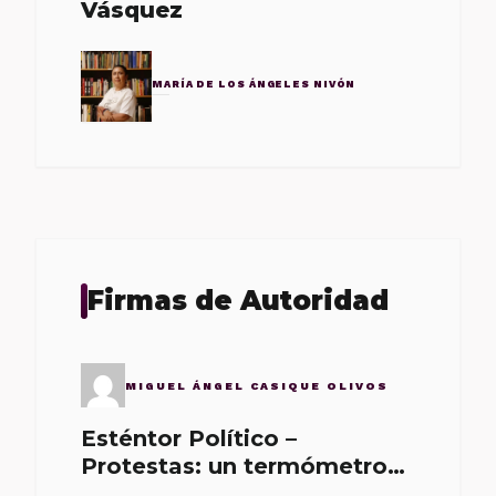
Vásquez
MARÍA DE LOS ÁNGELES NIVÓN
Firmas de Autoridad
MIGUEL ÁNGEL CASIQUE OLIVOS
Esténtor Político –
Protestas: un termómetro
de malos gobernantes