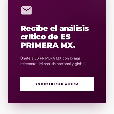
mail
Recibe el análisis
crítico de ES
PRIMERA MX.
Únete a ES PRIMERA MX con lo más
relevante del análisis nacional y global.
SUSCRIBIRSE AHORA