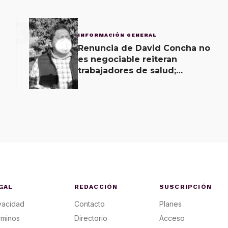
3
INFORMACIÓN GENERAL
Renuncia de David Concha no
es negociable reiteran
trabajadores de salud;
gobierno ofrecerá
contrapropuesta a demandas
GAL
REDACCIÓN
SUSCRIPCIÓN
vacidad
Contacto
Planes
rminos
Directorio
Acceso