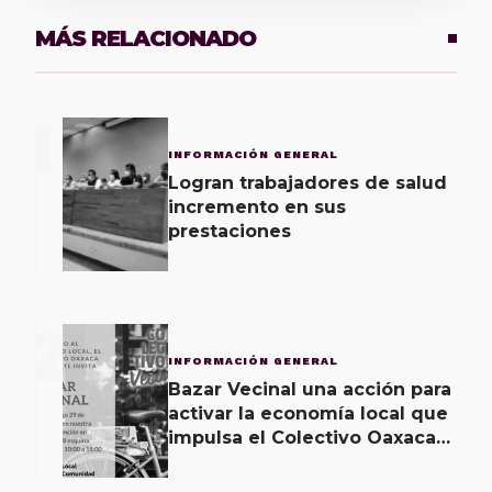
MÁS RELACIONADO
1
INFORMACIÓN GENERAL
Logran trabajadores de salud
incremento en sus
prestaciones
2
INFORMACIÓN GENERAL
Bazar Vecinal una acción para
activar la economía local que
impulsa el Colectivo Oaxaca
Vecinal