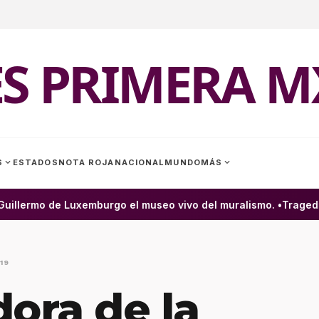
ES PRIMERA M
expand_more
expand_more
S
ESTADOS
NOTA ROJA
NACIONAL
MUNDO
MÁS
uillermo de Luxemburgo el museo vivo del muralismo. •
Tragedia 
19
dora de la