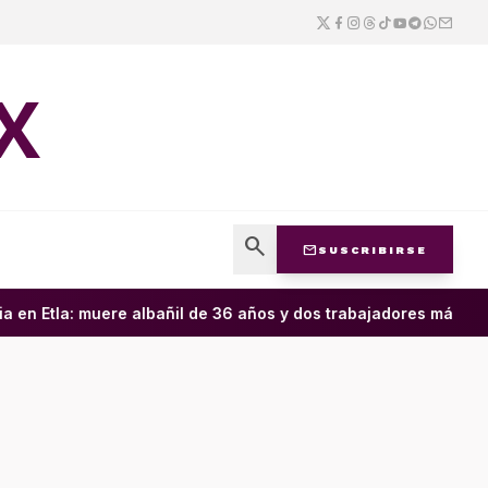
X
search
mail
SUSCRIBIRSE
en Etla: muere albañil de 36 años y dos trabajadores más resul