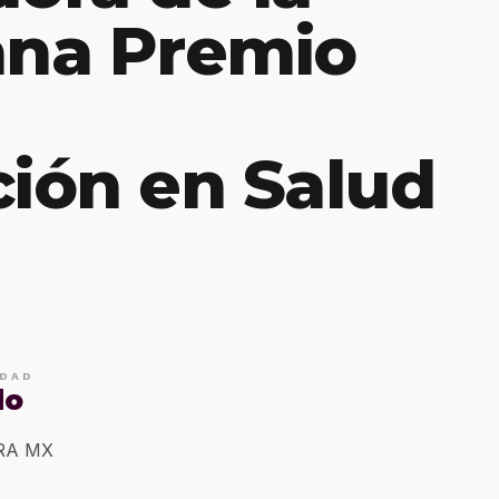
na Premio
ción en Salud
IDAD
do
ERA MX