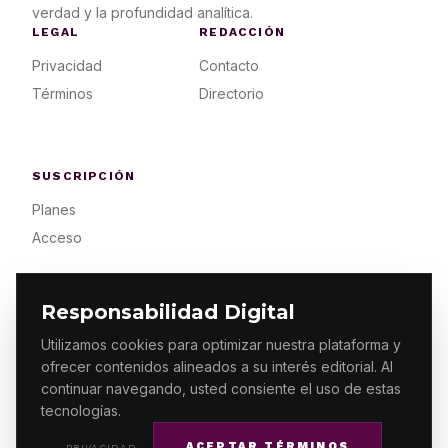
verdad y la profundidad analítica.
LEGAL
REDACCIÓN
Privacidad
Contacto
Términos
Directorio
SUSCRIPCIÓN
Planes
Acceso
Responsabilidad Digital
Utilizamos cookies para optimizar nuestra plataforma y
ofrecer contenidos alineados a su interés editorial. Al
© 2026 ES PRIMERA MX. ALGUNOS DERECHOS
RESERVADOS / DESIGN
MAKING.MX
continuar navegando, usted consiente el uso de estas
tecnologías.
ACEPTAR TÉRMINOS
PRIVACIDAD