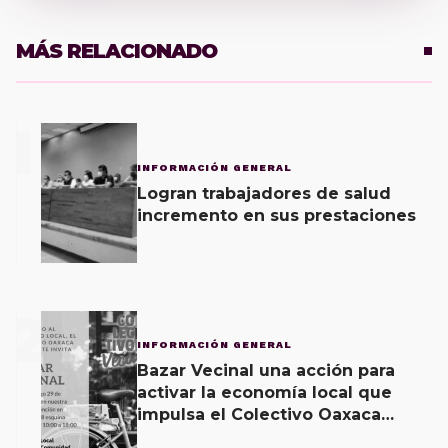
MÁS RELACIONADO
1
INFORMACIÓN GENERAL
Logran trabajadores de salud
incremento en sus prestaciones
2
INFORMACIÓN GENERAL
Bazar Vecinal una acción para
activar la economía local que
impulsa el Colectivo Oaxaca
Vecinal