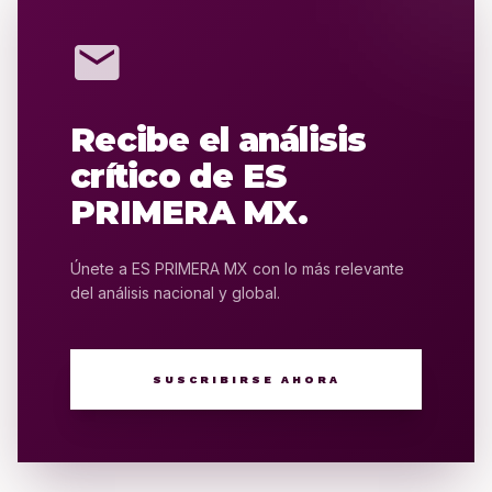
mail
Recibe el análisis
crítico de ES
PRIMERA MX.
Únete a ES PRIMERA MX con lo más relevante
del análisis nacional y global.
SUSCRIBIRSE AHORA