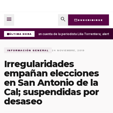
menu
search
mail
SUSCRIBIRSE
Roban cuenta de la periodista Lilia Torrentera; alert
ÚLTIMA HORA
INFORMACIÓN GENERAL
24 NOVIEMBRE, 2019
Irregularidades
empañan elecciones
en San Antonio de la
Cal; suspendidas por
desaseo