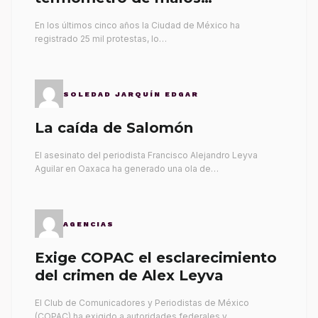
gobernantes
En los últimos cinco años la Ciudad de México ha
registrado 25 mil protestas, lo…
SOLEDAD JARQUÍN EDGAR
La caída de Salomón
El asesinato del periodista Francisco Alejandro Leyva
Aguilar en Oaxaca ha generado una ola de…
AGENCIAS
Exige COPAC el esclarecimiento
del crimen de Alex Leyva
El Club de Comunicadores y Periodistas de México
(COPAC) ha exigido a autoridades federales y…