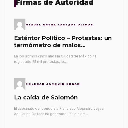
Firmas de Autoridad
MIGUEL ÁNGEL CASIQUE OLIVOS
Esténtor Político – Protestas: un
termómetro de malos
gobernantes
En los últimos cinco años la Ciudad de México ha
registrado 25 mil protestas, lo…
SOLEDAD JARQUÍN EDGAR
La caída de Salomón
El asesinato del periodista Francisco Alejandro Leyva
Aguilar en Oaxaca ha generado una ola de…