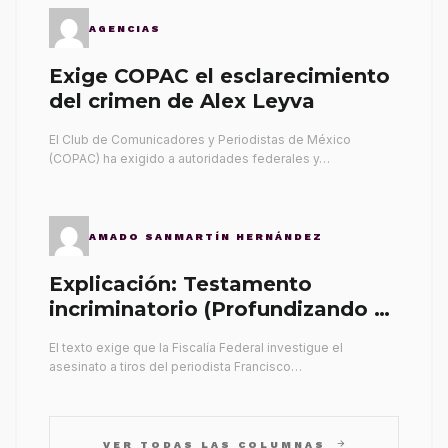
AGENCIAS
Exige COPAC el esclarecimiento
del crimen de Alex Leyva
El Club de Comunicadores y Periodistas de México
(COPAC) ha exigido a autoridades federales y…
AMADO SANMARTÍN HERNÁNDEZ
Explicación: Testamento
incriminatorio (Profundizando su
propia tumba)
El texto exige que la Fiscalía Federal investigue el
asesinato a tiros del periodista Francisco…
arrow_forward
VER TODAS LAS COLUMNAS