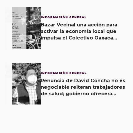
2
INFORMACIÓN GENERAL
Bazar Vecinal una acción para
activar la economía local que
impulsa el Colectivo Oaxaca
Vecinal
3
INFORMACIÓN GENERAL
Renuncia de David Concha no es
negociable reiteran trabajadores
de salud; gobierno ofrecerá
contrapropuesta a demandas