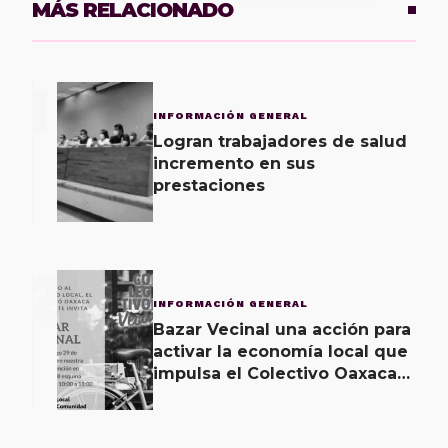
MÁS RELACIONADO
1
INFORMACIÓN GENERAL
Logran trabajadores de salud
incremento en sus
prestaciones
2
INFORMACIÓN GENERAL
Bazar Vecinal una acción para
activar la economía local que
impulsa el Colectivo Oaxaca
Vecinal