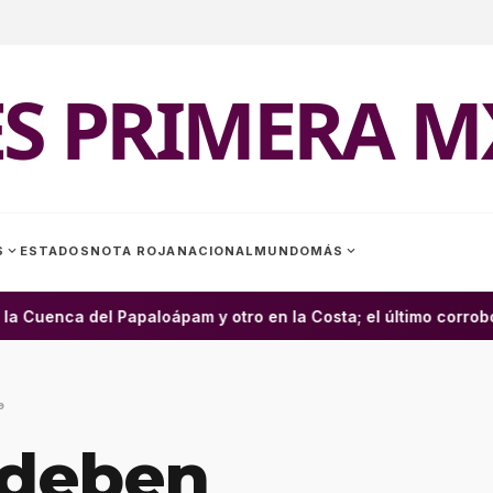
ES PRIMERA M
expand_more
expand_more
S
ESTADOS
NOTA ROJA
NACIONAL
MUNDO
MÁS
Cuenca del Papaloápam y otro en la Costa; el último corrobor
9
deben