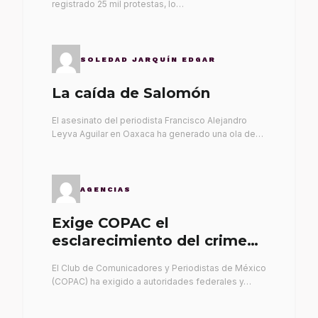
registrado 25 mil protestas, lo…
SOLEDAD JARQUÍN EDGAR
La caída de Salomón
El asesinato del periodista Francisco Alejandro
Leyva Aguilar en Oaxaca ha generado una ola de…
AGENCIAS
Exige COPAC el
esclarecimiento del crimen
de Alex Leyva
El Club de Comunicadores y Periodistas de México
(COPAC) ha exigido a autoridades federales y…