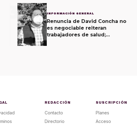
3
INFORMACIÓN GENERAL
Renuncia de David Concha no
es negociable reiteran
trabajadores de salud;
gobierno ofrecerá
contrapropuesta a demandas
GAL
REDACCIÓN
SUSCRIPCIÓN
vacidad
Contacto
Planes
rminos
Directorio
Acceso