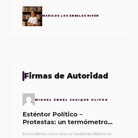
MARÍA DE LOS ÁNGELES NIVÓN
Firmas de Autoridad
MIGUEL ÁNGEL CASIQUE OLIVOS
Esténtor Político –
Protestas: un termómetro
de malos gobernantes
En los últimos cinco años la Ciudad de México ha