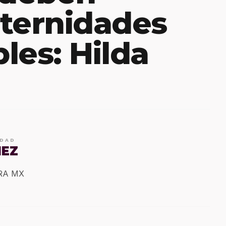
ternidades
les: Hilda
IDAD
MEZ
ERA MX