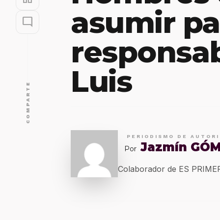
asumir pa
mode_comment
responsab
Luis
COMPARTE
PERIODISMO DE AUTOR
Jazmín GÓ
Por
Colaborador de ES PRIM