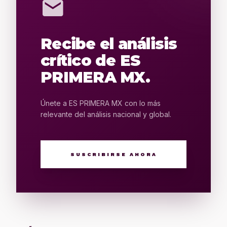
mail
Recibe el análisis
crítico de ES
PRIMERA MX.
Únete a ES PRIMERA MX con lo más
relevante del análisis nacional y global.
SUSCRIBIRSE AHORA