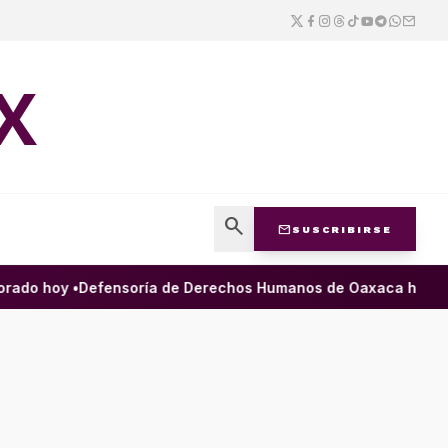
X
search
mail
SUSCRIBIRSE
ado hoy •
Defensoría de Derechos Humanos de Oaxaca ha filtrad