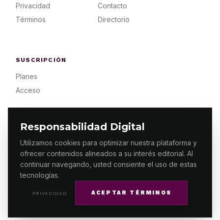
Privacidad
Contacto
Términos
Directorio
SUSCRIPCIÓN
Planes
Acceso
Responsabilidad Digital
Utilizamos cookies para optimizar nuestra plataforma y
ofrecer contenidos alineados a su interés editorial. Al
© 2026 ES PRIMERA MX. ALGUNOS DERECHOS
RESERVADOS / DESIGN
MAKING.MX
continuar navegando, usted consiente el uso de estas
tecnologías.
ACEPTAR TÉRMINOS
PRIVACIDAD