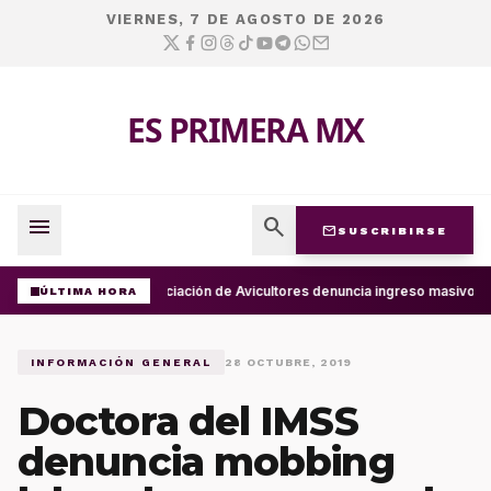
VIERNES, 7 DE AGOSTO DE 2026
ES PRIMERA MX
menu
search
mail
SUSCRIBIRSE
Asociación de Avicultores denuncia ingreso masivo d
ÚLTIMA HORA
INFORMACIÓN GENERAL
28 OCTUBRE, 2019
Doctora del IMSS
denuncia mobbing