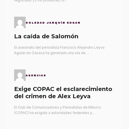
registrado 25 mil protestas, lo…
SOLEDAD JARQUÍN EDGAR
La caída de Salomón
El asesinato del periodista Francisco Alejandro Leyva
Aguilar en Oaxaca ha generado una ola de…
AGENCIAS
Exige COPAC el esclarecimiento
del crimen de Alex Leyva
El Club de Comunicadores y Periodistas de México
(COPAC) ha exigido a autoridades federales y…