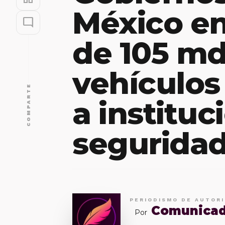
México e
mode_comment
de 105 m
vehículos
COMPARTE
a instituc
seguridad
PERIODISMO DE AUTOR
Comunica
Por