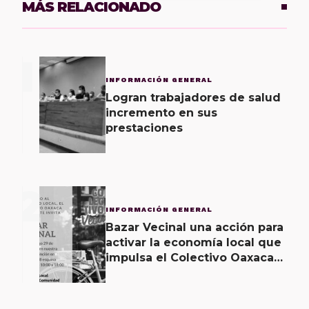
MÁS RELACIONADO
1
INFORMACIÓN GENERAL
Logran trabajadores de salud
incremento en sus
prestaciones
2
INFORMACIÓN GENERAL
Bazar Vecinal una acción para
activar la economía local que
impulsa el Colectivo Oaxaca
Vecinal