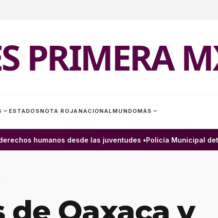
ES PRIMERA M
expand_more
expand_more
S
ESTADOS
NOTA ROJA
NACIONAL
MUNDO
MÁS
rechos humanos desde las juventudes •
Policía Municipal deti
9
 de Oaxaca y