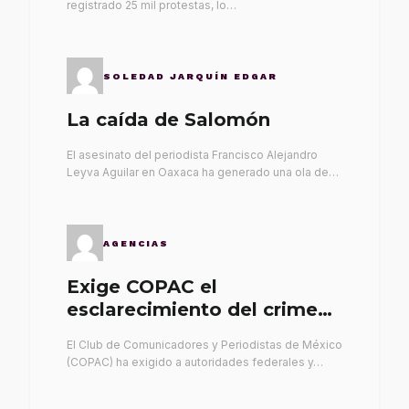
registrado 25 mil protestas, lo…
SOLEDAD JARQUÍN EDGAR
La caída de Salomón
El asesinato del periodista Francisco Alejandro
Leyva Aguilar en Oaxaca ha generado una ola de…
AGENCIAS
Exige COPAC el
esclarecimiento del crimen
de Alex Leyva
El Club de Comunicadores y Periodistas de México
(COPAC) ha exigido a autoridades federales y…