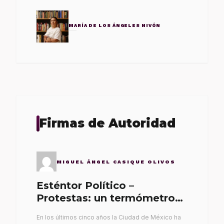
MARÍA DE LOS ÁNGELES NIVÓN
Firmas de Autoridad
MIGUEL ÁNGEL CASIQUE OLIVOS
Esténtor Político –
Protestas: un termómetro
de malos gobernantes
En los últimos cinco años la Ciudad de México ha