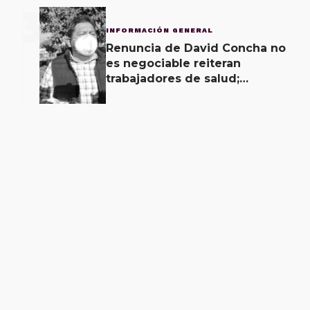
3
INFORMACIÓN GENERAL
Renuncia de David Concha no
es negociable reiteran
trabajadores de salud;
gobierno ofrecerá
contrapropuesta a demandas