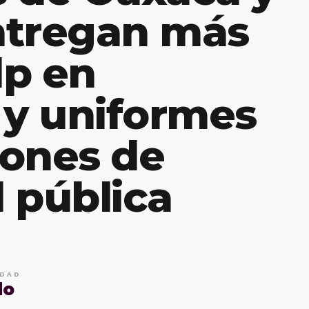
ntregan más
dp en
 y uniformes
iones de
 pública
IDAD
do