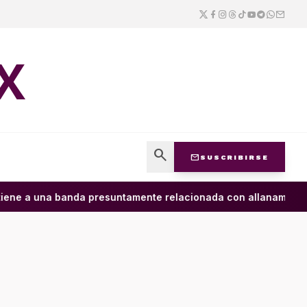
X
search
mail
SUSCRIBIRSE
ene a una banda presuntamente relacionada con allanamiento d