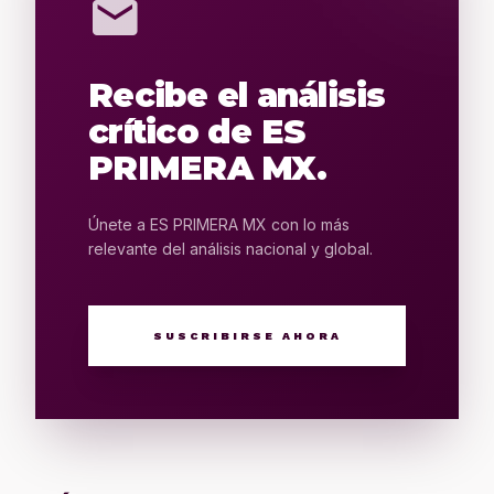
mail
Recibe el análisis
crítico de ES
PRIMERA MX.
Únete a ES PRIMERA MX con lo más
relevante del análisis nacional y global.
SUSCRIBIRSE AHORA