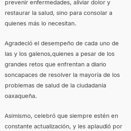
prevenir enfermedades, aliviar dolor y
restaurar la salud, sino para consolar a
quienes más lo necesita
n
.
A
gradeció el desempeño de cada uno de
las y
los galenos
,
quienes
a pesar
de los
grandes retos que
enfrenta
n
a
diari
o
son
capaces
de resolver la mayoría
de los
prob
lemas de salud de la ciudadanía
oaxaqueña
.
As
i
mismo, c
elebró
que siempre estén en
constante actualización
,
y les aplaudió
por