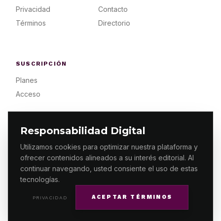
Privacidad
Contacto
Términos
Directorio
SUSCRIPCIÓN
Planes
Acceso
Responsabilidad Digital
Utilizamos cookies para optimizar nuestra plataforma y
ofrecer contenidos alineados a su interés editorial. Al
© 2026 ES PRIMERA MX. ALGUNOS DERECHOS
RESERVADOS / DESIGN
MAKING.MX
continuar navegando, usted consiente el uso de estas
tecnologías.
ACEPTAR TÉRMINOS
PRIVACIDAD