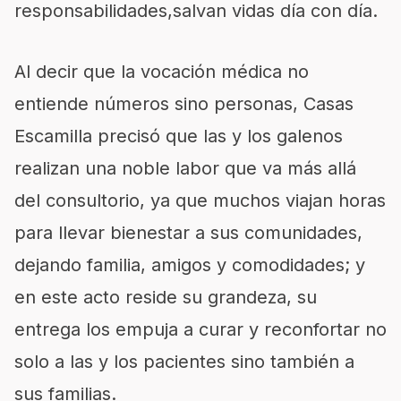
responsabilidades
,
salvan vidas
día con día
.
Al decir que la vocación médica no
entiende números sino personas, Casas
Escamilla precisó que
las y
los galenos
realizan una noble labor que va más allá
del consultorio
,
ya que muchos viajan horas
para llevar bienestar a sus comunidades
,
dejando familia, amigos y comodidades
;
y
en este acto reside
su grandeza,
su
entrega los empuja
a curar
y
reconfortar
no
solo a
las y
lo
s pacientes sino
también
a
su
s
familia
s
.