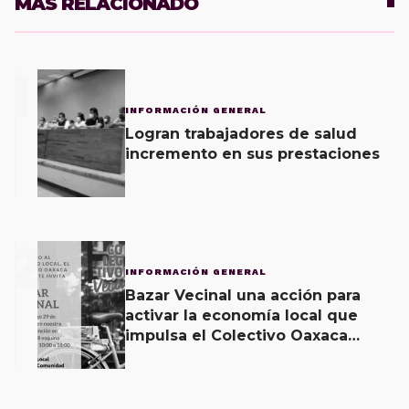
MÁS RELACIONADO
1
INFORMACIÓN GENERAL
Logran trabajadores de salud
incremento en sus prestaciones
2
INFORMACIÓN GENERAL
Bazar Vecinal una acción para
activar la economía local que
impulsa el Colectivo Oaxaca
Vecinal