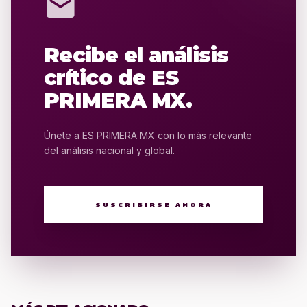
mail
Recibe el análisis
crítico de ES
PRIMERA MX.
Únete a ES PRIMERA MX con lo más relevante
del análisis nacional y global.
SUSCRIBIRSE AHORA