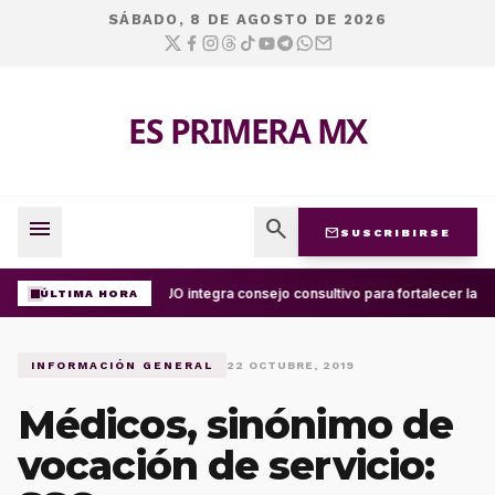
SÁBADO, 8 DE AGOSTO DE 2026
ES PRIMERA MX
menu
search
mail
SUSCRIBIRSE
UABJO integra consejo consultivo para fortalecer la ce
ÚLTIMA HORA
INFORMACIÓN GENERAL
22 OCTUBRE, 2019
Médicos, sinónimo de
vocación de servicio: