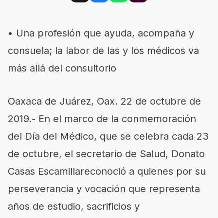
•
U
na profesión
que ayuda, acompaña y
consuela;
la labor de las y los médicos
va
más allá del consultorio
Oaxaca de Juárez, Oax.
22 de
octubre
de
2019
.-
En el marco de
la
conmemoración
del Día del Médico
,
que se celebra cada 23
de octubre, e
l secretario d
e Salud, Donato
Casas Escamilla
reconoció a
quienes por su
perseverancia y
vocación que representa
años de estudio, sacrificios y