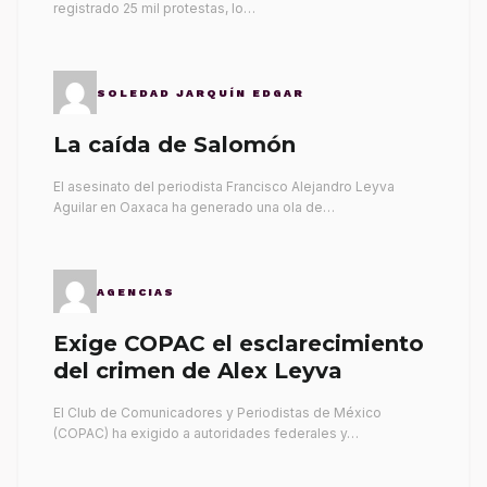
registrado 25 mil protestas, lo…
SOLEDAD JARQUÍN EDGAR
La caída de Salomón
El asesinato del periodista Francisco Alejandro Leyva
Aguilar en Oaxaca ha generado una ola de…
AGENCIAS
Exige COPAC el esclarecimiento
del crimen de Alex Leyva
El Club de Comunicadores y Periodistas de México
(COPAC) ha exigido a autoridades federales y…