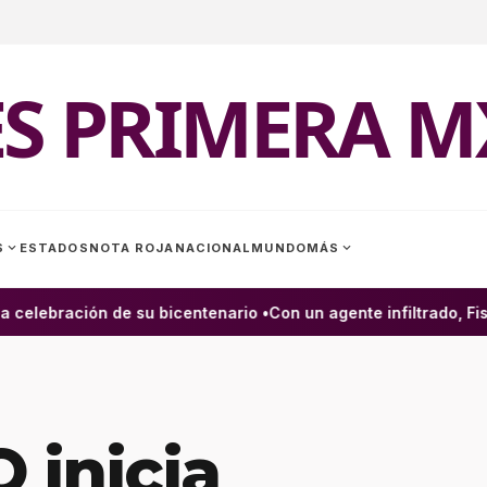
ES PRIMERA M
expand_more
expand_more
S
ESTADOS
NOTA ROJA
NACIONAL
MUNDO
MÁS
celebración de su bicentenario •
Con un agente infiltrado, Fisc
inicia