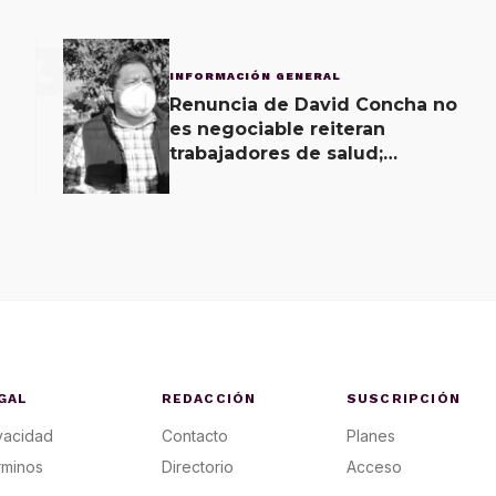
3
INFORMACIÓN GENERAL
Renuncia de David Concha no
es negociable reiteran
trabajadores de salud;
gobierno ofrecerá
contrapropuesta a demandas
GAL
REDACCIÓN
SUSCRIPCIÓN
vacidad
Contacto
Planes
rminos
Directorio
Acceso