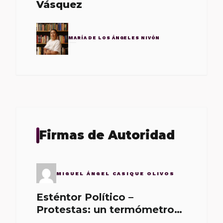
Vásquez
MARÍA DE LOS ÁNGELES NIVÓN
Firmas de Autoridad
MIGUEL ÁNGEL CASIQUE OLIVOS
Esténtor Político –
Protestas: un termómetro
de malos gobernantes