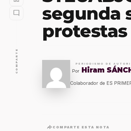
segunda 
mode_comment
protestas
COMPARTE
PERIODISMO DE AUTOR
Hiram SÁNC
Por
Colaborador de ES PRIM
COMPARTE ESTA NOTA