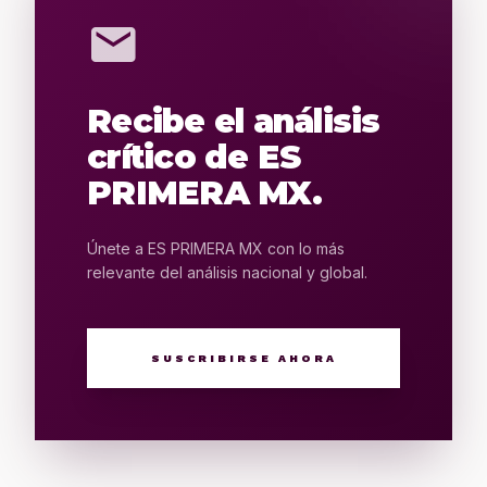
mail
Recibe el análisis
crítico de ES
PRIMERA MX.
Únete a ES PRIMERA MX con lo más
relevante del análisis nacional y global.
SUSCRIBIRSE AHORA