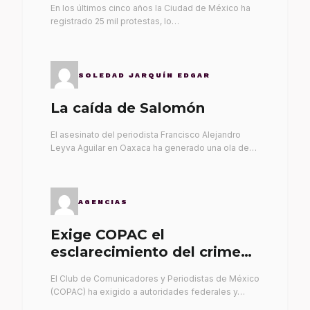
En los últimos cinco años la Ciudad de México ha
registrado 25 mil protestas, lo…
SOLEDAD JARQUÍN EDGAR
La caída de Salomón
El asesinato del periodista Francisco Alejandro
Leyva Aguilar en Oaxaca ha generado una ola de…
AGENCIAS
Exige COPAC el
esclarecimiento del crimen
de Alex Leyva
El Club de Comunicadores y Periodistas de México
(COPAC) ha exigido a autoridades federales y…