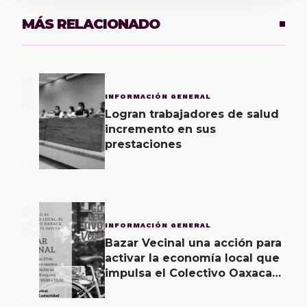
MÁS RELACIONADO
1
INFORMACIÓN GENERAL
Logran trabajadores de salud
incremento en sus
prestaciones
2
INFORMACIÓN GENERAL
Bazar Vecinal una acción para
activar la economía local que
impulsa el Colectivo Oaxaca
Vecinal