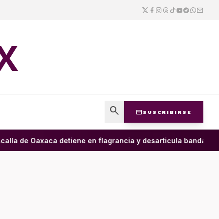
X
search
mail
SUSCRIBIRSE
alía de Oaxaca detiene en flagrancia y desarticula banda dedic