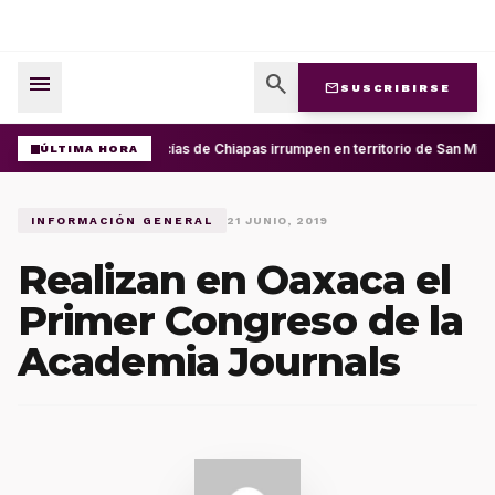
menu
search
mail
SUSCRIBIRSE
Policías de Chiapas irrumpen en territorio de San Migu
ÚLTIMA HORA
INFORMACIÓN GENERAL
21 JUNIO, 2019
Realizan en Oaxaca el
Primer Congreso de la
Academia Journals