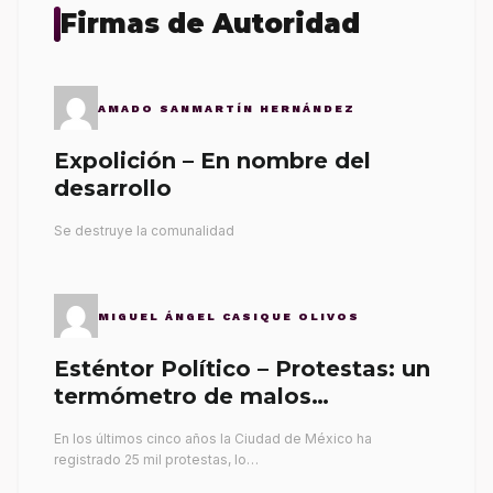
Firmas de Autoridad
AMADO SANMARTÍN HERNÁNDEZ
Expolición – En nombre del
desarrollo
Se destruye la comunalidad
MIGUEL ÁNGEL CASIQUE OLIVOS
Esténtor Político – Protestas: un
termómetro de malos
gobernantes
En los últimos cinco años la Ciudad de México ha
registrado 25 mil protestas, lo…