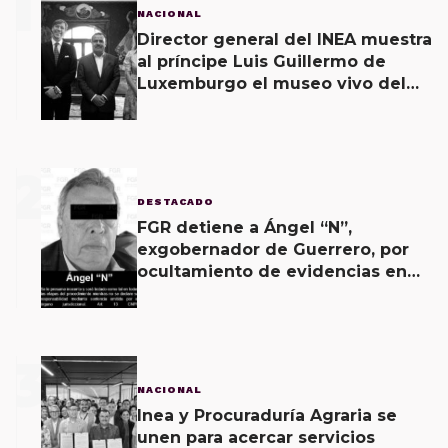
1
NACIONAL
Director general del INEA muestra
al príncipe Luis Guillermo de
Luxemburgo el museo vivo del
muralismo.
2
DESTACADO
FGR detiene a Ángel “N”,
exgobernador de Guerrero, por
ocultamiento de evidencias en
caso Ayotzinapa
3
NACIONAL
Inea y Procuraduría Agraria se
unen para acercar servicios