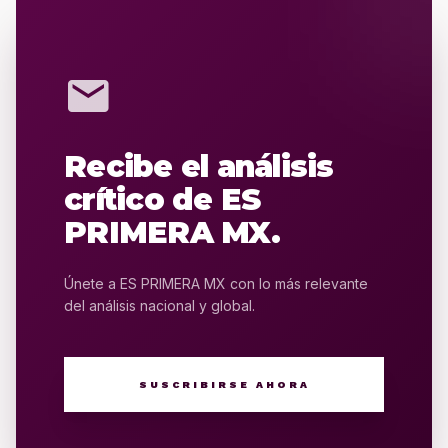
mail
Recibe el análisis
crítico de ES
PRIMERA MX.
Únete a ES PRIMERA MX con lo más relevante
del análisis nacional y global.
SUSCRIBIRSE AHORA