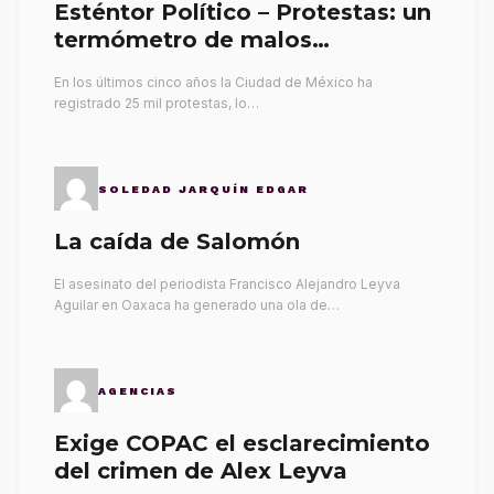
Esténtor Político – Protestas: un
termómetro de malos
gobernantes
En los últimos cinco años la Ciudad de México ha
registrado 25 mil protestas, lo…
SOLEDAD JARQUÍN EDGAR
La caída de Salomón
El asesinato del periodista Francisco Alejandro Leyva
Aguilar en Oaxaca ha generado una ola de…
AGENCIAS
Exige COPAC el esclarecimiento
del crimen de Alex Leyva