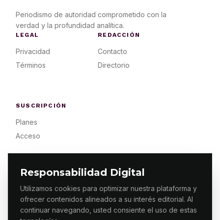
Periodismo de autoridad comprometido con la
verdad y la profundidad analítica.
LEGAL
REDACCIÓN
Privacidad
Contacto
Términos
Directorio
SUSCRIPCIÓN
Planes
Acceso
Responsabilidad Digital
Utilizamos cookies para optimizar nuestra plataforma y
ofrecer contenidos alineados a su interés editorial. Al
© 2026 ES PRIMERA MX. ALGUNOS DERECHOS
RESERVADOS / DESIGN
MAKING.MX
continuar navegando, usted consiente el uso de estas