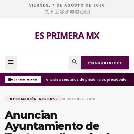
VIERNES, 7 DE AGOSTO DE 2026
ES PRIMERA MX
menu
search
mail
SUSCRIBIRSE
Sentencian a seis años de prisión a ex presidente mun
ÚLTIMA HORA
INFORMACIÓN GENERAL
10 OCTUBRE, 2018
Anuncian
Ayuntamiento de