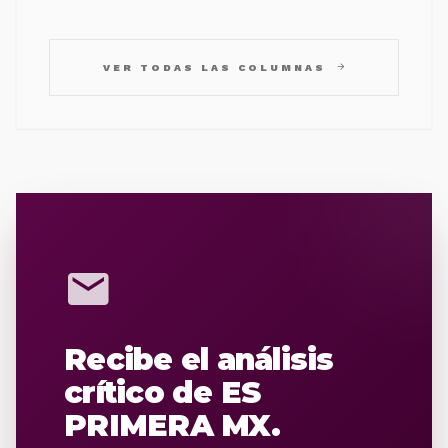
arrow_forward
VER TODAS LAS COLUMNAS
mail
Recibe el análisis
crítico de ES
PRIMERA MX.