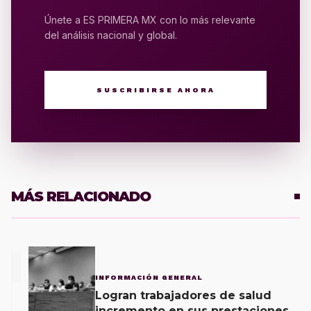
Únete a ES PRIMERA MX con lo más relevante
del análisis nacional y global.
SUSCRIBIRSE AHORA
MÁS RELACIONADO
1
INFORMACIÓN GENERAL
Logran trabajadores de salud
incremento en sus prestaciones