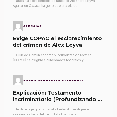
El asesinato del periodista Francisco Alejandro Leyva
Aguilar en Oaxaca ha generado una ola de…
AGENCIAS
Exige COPAC el esclarecimiento
del crimen de Alex Leyva
El Club de Comunicadores y Periodistas de México
(COPAC) ha exigido a autoridades federales y…
AMADO SANMARTÍN HERNÁNDEZ
Explicación: Testamento
incriminatorio (Profundizando su
propia tumba)
El texto exige que la Fiscalía Federal investigue el
asesinato a tiros del periodista Francisco…