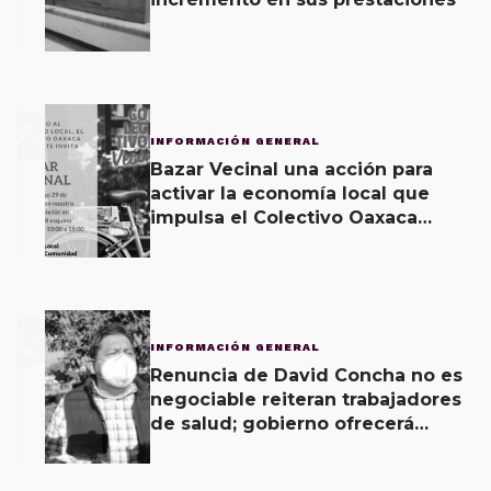
2
INFORMACIÓN GENERAL
Bazar Vecinal una acción para
activar la economía local que
impulsa el Colectivo Oaxaca
Vecinal
3
INFORMACIÓN GENERAL
Renuncia de David Concha no es
negociable reiteran trabajadores
de salud; gobierno ofrecerá
contrapropuesta a demandas