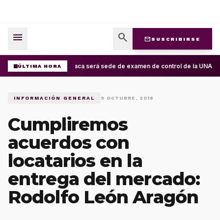
menu
search
mail
SUSCRIBIRSE
Oaxaca será sede de examen de control de la UNAM; ap
ÚLTIMA HORA
INFORMACIÓN GENERAL
9 OCTUBRE, 2018
Cumpliremos
acuerdos con
locatarios en la
entrega del mercado:
Rodolfo León Aragón