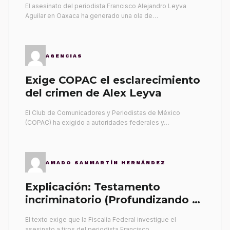
El asesinato del periodista Francisco Alejandro Leyva
Aguilar en Oaxaca ha generado una ola de…
AGENCIAS
Exige COPAC el esclarecimiento
del crimen de Alex Leyva
El Club de Comunicadores y Periodistas de México
(COPAC) ha exigido a autoridades federales y…
AMADO SANMARTÍN HERNÁNDEZ
Explicación: Testamento
incriminatorio (Profundizando su
propia tumba)
El texto exige que la Fiscalía Federal investigue el
asesinato a tiros del periodista Francisco…