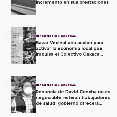
incremento en sus prestaciones
2
INFORMACIÓN GENERAL
Bazar Vecinal una acción para
activar la economía local que
impulsa el Colectivo Oaxaca
Vecinal
3
INFORMACIÓN GENERAL
Renuncia de David Concha no es
negociable reiteran trabajadores
de salud; gobierno ofrecerá
contrapropuesta a demandas