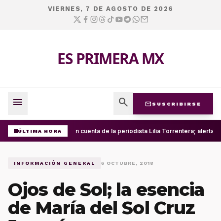
VIERNES, 7 DE AGOSTO DE 2026
ES PRIMERA MX
menu
search
mail
SUSCRIBIRSE
Roban cuenta de la periodista Lilia Torrentera; alerta
ÚLTIMA HORA
INFORMACIÓN GENERAL
6 OCTUBRE, 2018
Ojos de Sol; la esencia
de María del Sol Cruz