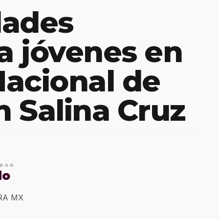
dades
 a jóvenes en
Nacional de
 Salina Cruz
IDAD
do
ERA MX