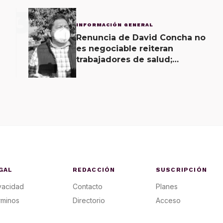
3
INFORMACIÓN GENERAL
Renuncia de David Concha no
es negociable reiteran
trabajadores de salud;
gobierno ofrecerá
contrapropuesta a demandas
GAL
REDACCIÓN
SUSCRIPCIÓN
vacidad
Contacto
Planes
rminos
Directorio
Acceso