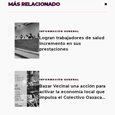
MÁS RELACIONADO
1
INFORMACIÓN GENERAL
Logran trabajadores de salud
incremento en sus
prestaciones
2
INFORMACIÓN GENERAL
Bazar Vecinal una acción para
activar la economía local que
impulsa el Colectivo Oaxaca
Vecinal