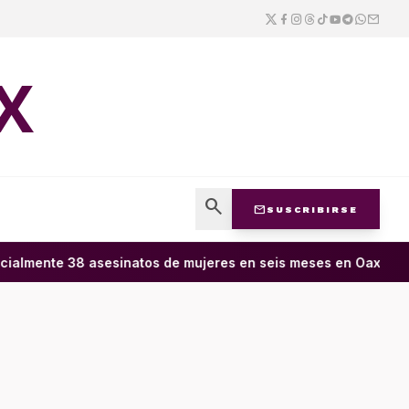
X
search
mail
SUSCRIBIRSE
ialmente 38 asesinatos de mujeres en seis meses en Oaxaca; 11