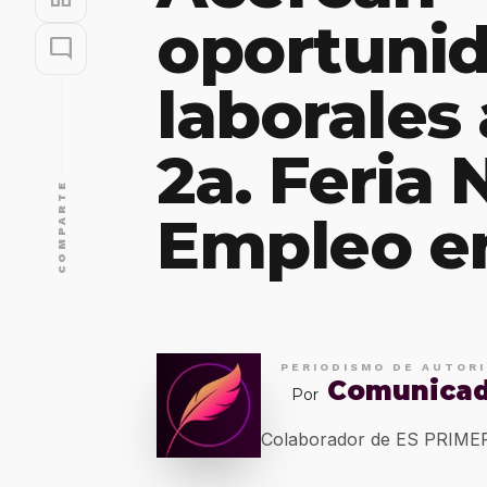
oportuni
mode_comment
laborales
2a. Feria 
COMPARTE
Empleo en
PERIODISMO DE AUTOR
Comunica
Por
Colaborador de ES PRIM