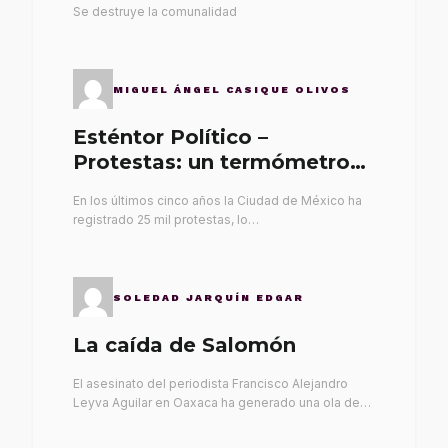
Se destruye la comunalidad
MIGUEL ÁNGEL CASIQUE OLIVOS
Esténtor Político –
Protestas: un termómetro
de malos gobernantes
En los últimos cinco años la Ciudad de México ha
registrado 25 mil protestas, lo…
SOLEDAD JARQUÍN EDGAR
La caída de Salomón
El asesinato del periodista Francisco Alejandro
Leyva Aguilar en Oaxaca ha generado una ola de…