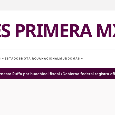
ES PRIMERA M
expand_more
expand_more
S
ESTADOS
NOTA ROJA
NACIONAL
MUNDO
MÁS
to Ruffo por huachicol fiscal •
Gobierno federal registra ofic