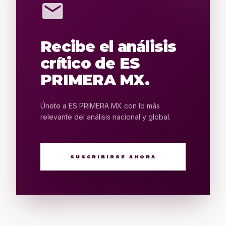
mail
Recibe el análisis
crítico de ES
PRIMERA MX.
Únete a ES PRIMERA MX con lo más
relevante del análisis nacional y global.
SUSCRIBIRSE AHORA