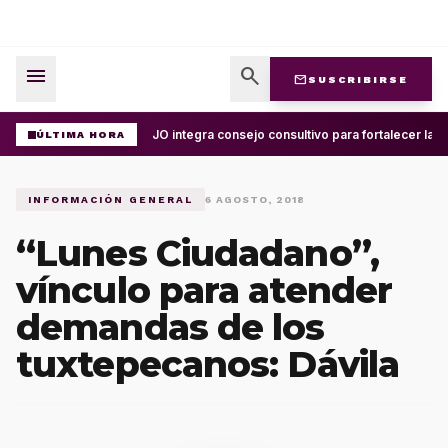
menu
search
mail
SUSCRIBIRSE
UABJO integra consejo consultivo para fortalecer la ce
ÚLTIMA HORA
INFORMACIÓN GENERAL
6 AGOSTO, 2018
“Lunes Ciudadano”,
vínculo para atender
demandas de los
tuxtepecanos: Dávila