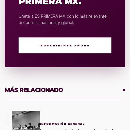
PRIMERA MX.
Únete a ES PRIMERA MX con lo más relevante
del análisis nacional y global.
SUSCRIBIRSE AHORA
MÁS RELACIONADO
1
INFORMACIÓN GENERAL