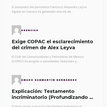
El asesinato del periodista Francisco Alejandro Leyva
Aguilar en Oaxaca ha generado una ola de…
AGENCIAS
Exige COPAC el esclarecimiento
del crimen de Alex Leyva
El Club de Comunicadores y Periodistas de México
(COPAC) ha exigido a autoridades federales y…
AMADO SANMARTÍN HERNÁNDEZ
Explicación: Testamento
incriminatorio (Profundizando su
propia tumba)
El texto exige que la Fiscalía Federal investigue el