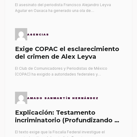
El asesinato del periodista Francisco Alejandro Leyva
Aguilar en Oaxaca ha generado una ola de…
AGENCIAS
Exige COPAC el esclarecimiento
del crimen de Alex Leyva
El Club de Comunicadores y Periodistas de México
(COPAC) ha exigido a autoridades federales y…
AMADO SANMARTÍN HERNÁNDEZ
Explicación: Testamento
incriminatorio (Profundizando su
propia tumba)
El texto exige que la Fiscalía Federal investigue el