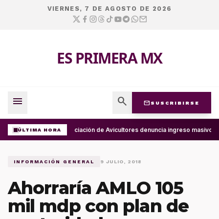
VIERNES, 7 DE AGOSTO DE 2026
ES PRIMERA MX
menu
search
mail
SUSCRIBIRSE
Asociación de Avicultores denuncia ingreso masivo 
ÚLTIMA HORA
INFORMACIÓN GENERAL
9 JULIO, 2018
Ahorraría AMLO 105
mil mdp con plan de