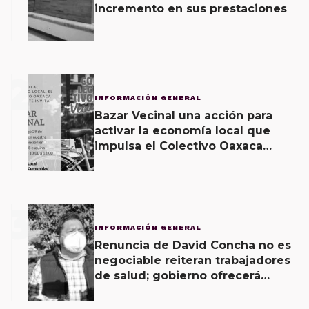
incremento en sus prestaciones
2
INFORMACIÓN GENERAL
Bazar Vecinal una acción para
activar la economía local que
impulsa el Colectivo Oaxaca
Vecinal
3
INFORMACIÓN GENERAL
Renuncia de David Concha no es
negociable reiteran trabajadores
de salud; gobierno ofrecerá
contrapropuesta a demandas