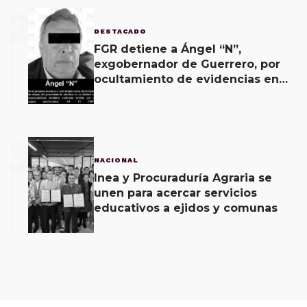
2
DESTACADO
FGR detiene a Ángel “N”,
exgobernador de Guerrero, por
ocultamiento de evidencias en
caso Ayotzinapa
3
NACIONAL
Inea y Procuraduría Agraria se
unen para acercar servicios
educativos a ejidos y comunas