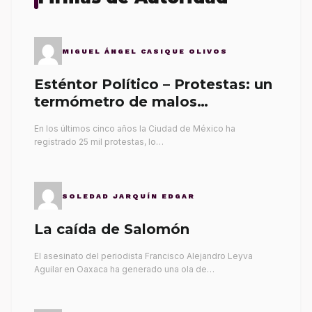
MIGUEL ÁNGEL CASIQUE OLIVOS
Esténtor Político – Protestas: un
termómetro de malos
gobernantes
En los últimos cinco años la Ciudad de México ha
registrado 25 mil protestas, lo…
SOLEDAD JARQUÍN EDGAR
La caída de Salomón
El asesinato del periodista Francisco Alejandro Leyva
Aguilar en Oaxaca ha generado una ola de…