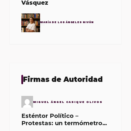
Vásquez
MARÍA DE LOS ÁNGELES NIVÓN
Firmas de Autoridad
MIGUEL ÁNGEL CASIQUE OLIVOS
Esténtor Político –
Protestas: un termómetro
de malos gobernantes