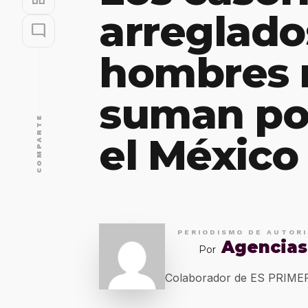
arreglado
mode_comment
hombres 
suman por
COMPARTE
el México
PERIODISMO DE AUTOR
Agencias
Por
Colaborador de ES PRIM