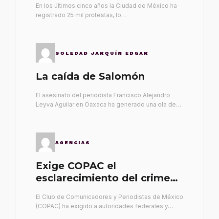
En los últimos cinco años la Ciudad de México ha
registrado 25 mil protestas, lo…
SOLEDAD JARQUÍN EDGAR
La caída de Salomón
El asesinato del periodista Francisco Alejandro
Leyva Aguilar en Oaxaca ha generado una ola de…
AGENCIAS
Exige COPAC el
esclarecimiento del crimen
de Alex Leyva
El Club de Comunicadores y Periodistas de México
(COPAC) ha exigido a autoridades federales y…