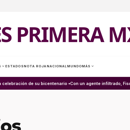
ES PRIMERA M
expand_more
expand_more
S
ESTADOS
NOTA ROJA
NACIONAL
MUNDO
MÁS
elebración de su bicentenario •
Con un agente infiltrado, Fisca
ios