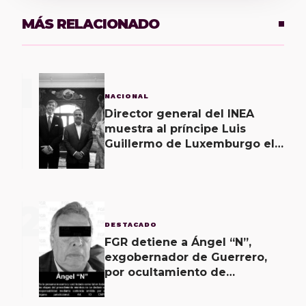
MÁS RELACIONADO
1
NACIONAL
Director general del INEA
muestra al príncipe Luis
Guillermo de Luxemburgo el
museo vivo del muralismo.
2
DESTACADO
FGR detiene a Ángel “N”,
exgobernador de Guerrero,
por ocultamiento de
evidencias en caso
Ayotzinapa