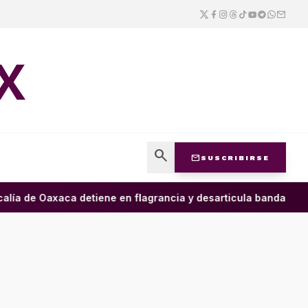
X
search
mail
SUSCRIBIRSE
lía de Oaxaca detiene en flagrancia y desarticula banda dedica