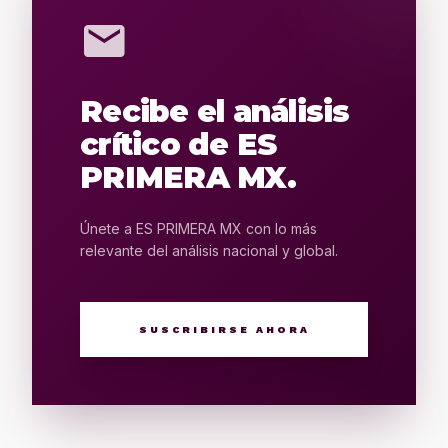
mail
Recibe el análisis
crítico de ES
PRIMERA MX.
Únete a ES PRIMERA MX con lo más
relevante del análisis nacional y global.
SUSCRIBIRSE AHORA