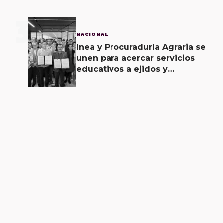
3
NACIONAL
Inea y Procuraduría Agraria se
unen para acercar servicios
educativos a ejidos y
comunas