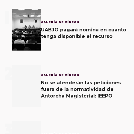
1
GALERÍA DE VÍDEOS
UABJO pagará nomina en cuanto
tenga disponible el recurso
2
GALERÍA DE VÍDEOS
No se atenderán las peticiones
fuera de la normatividad de
Antorcha Magisterial: IEEPO
3