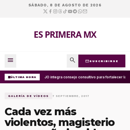
SÁBADO, 8 DE AGOSTO DE 2026
ES PRIMERA MX
menu
search
mail
SUSCRIBIRSE
UABJO integra consejo consultivo para fortalecer la c
ÚLTIMA HORA
GALERÍA DE VÍDEOS
7 SEPTIEMBRE, 2017
‪Cada vez más
violentos, magisterio