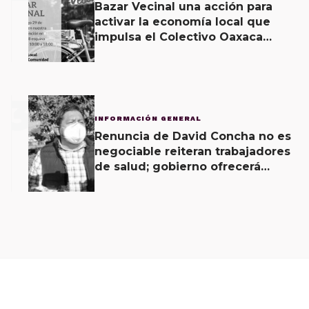
Bazar Vecinal una acción para
activar la economía local que
impulsa el Colectivo Oaxaca
Vecinal
3
INFORMACIÓN GENERAL
Renuncia de David Concha no es
negociable reiteran trabajadores
de salud; gobierno ofrecerá
contrapropuesta a demandas