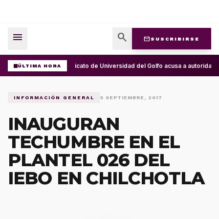
menu
search
mail
SUSCRIBIRSE
Sindicato de Universidad del Golfo acusa a autorida
ÚLTIMA HORA
INFORMACIÓN GENERAL
5 SEPTIEMBRE, 2017
INAUGURAN
TECHUMBRE EN EL
PLANTEL 026 DEL
IEBO EN CHILCHOTLA