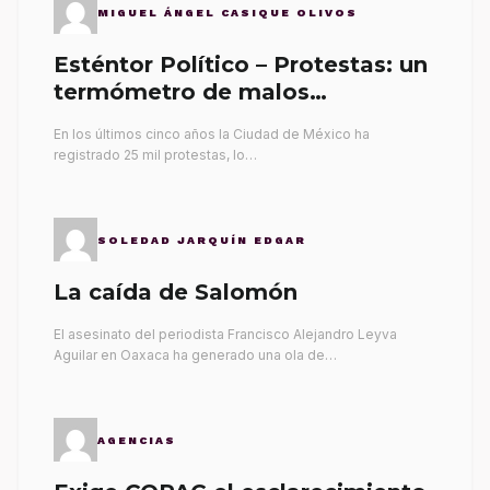
MIGUEL ÁNGEL CASIQUE OLIVOS
Esténtor Político – Protestas: un
termómetro de malos
gobernantes
En los últimos cinco años la Ciudad de México ha
registrado 25 mil protestas, lo…
SOLEDAD JARQUÍN EDGAR
La caída de Salomón
El asesinato del periodista Francisco Alejandro Leyva
Aguilar en Oaxaca ha generado una ola de…
AGENCIAS