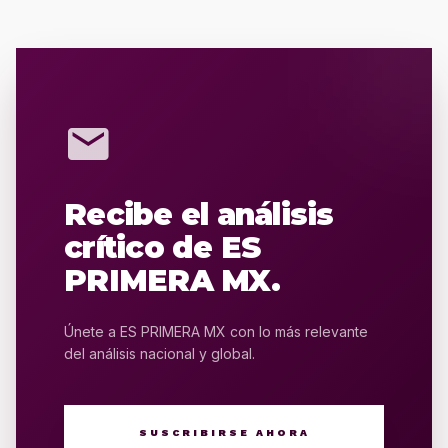
mail
Recibe el análisis
crítico de ES
PRIMERA MX.
Únete a ES PRIMERA MX con lo más relevante
del análisis nacional y global.
SUSCRIBIRSE AHORA