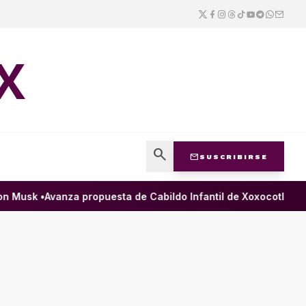
X
search
mail
SUSCRIBIRSE
 Musk •
Avanza propuesta de Cabildo Infantil de Xoxocotlán para