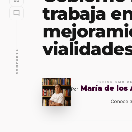
trabaja en
mode_comment
mejorami
vialidade
COMPARTE
PERIODISMO D
María de los
Por
Conoce a