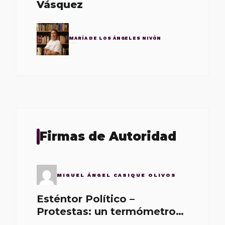
Vásquez
MARÍA DE LOS ÁNGELES NIVÓN
Firmas de Autoridad
MIGUEL ÁNGEL CASIQUE OLIVOS
Esténtor Político –
Protestas: un termómetro
de malos gobernantes