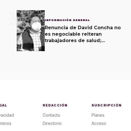
3
INFORMACIÓN GENERAL
Renuncia de David Concha no
es negociable reiteran
trabajadores de salud;
gobierno ofrecerá
contrapropuesta a demandas
GAL
REDACCIÓN
SUSCRIPCIÓN
vacidad
Contacto
Planes
rminos
Directorio
Acceso