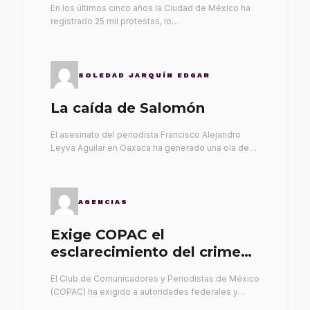
En los últimos cinco años la Ciudad de México ha
registrado 25 mil protestas, lo…
SOLEDAD JARQUÍN EDGAR
La caída de Salomón
El asesinato del periodista Francisco Alejandro
Leyva Aguilar en Oaxaca ha generado una ola de…
AGENCIAS
Exige COPAC el
esclarecimiento del crimen
de Alex Leyva
El Club de Comunicadores y Periodistas de México
(COPAC) ha exigido a autoridades federales y…