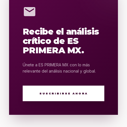
mail
Recibe el análisis
crítico de ES
PRIMERA MX.
Únete a ES PRIMERA MX con lo más
relevante del análisis nacional y global.
SUSCRIBIRSE AHORA