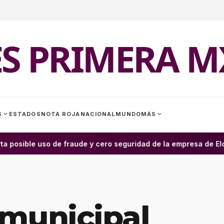
ES PRIMERA M
expand_more
expand_more
S
ESTADOS
NOTA ROJA
NACIONAL
MUNDO
MÁS
a posible uso de fraude y cero seguridad de la empresa de Elon
municipal