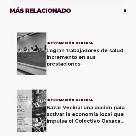
MÁS RELACIONADO
1
INFORMACIÓN GENERAL
Logran trabajadores de salud
incremento en sus
prestaciones
2
INFORMACIÓN GENERAL
Bazar Vecinal una acción para
activar la economía local que
impulsa el Colectivo Oaxaca
Vecinal