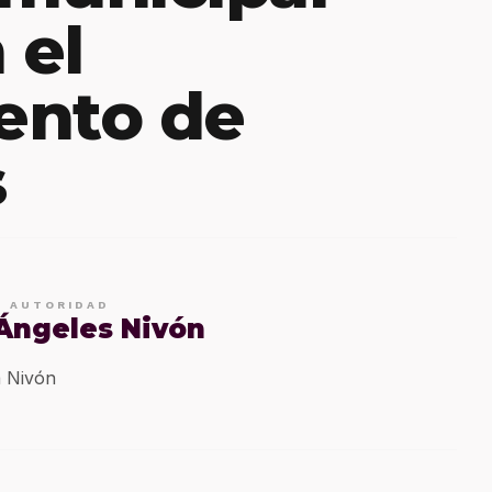
 el
ento de
s
E AUTORIDAD
 Ángeles Nivón
 Nivón