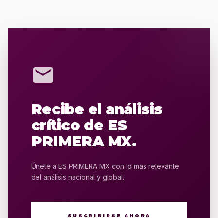
mail
Recibe el análisis
crítico de ES
PRIMERA MX.
Únete a ES PRIMERA MX con lo más relevante
del análisis nacional y global.
SUSCRIBIRSE AHORA