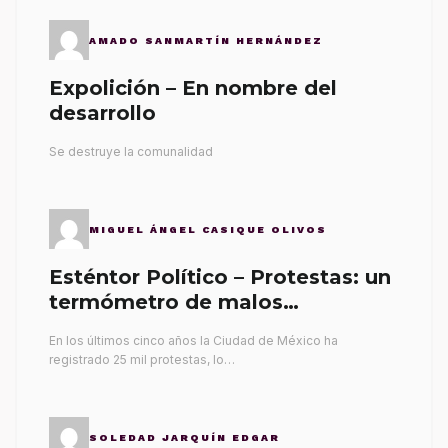
AMADO SANMARTÍN HERNÁNDEZ
Expolición – En nombre del
desarrollo
Se destruye la comunalidad
MIGUEL ÁNGEL CASIQUE OLIVOS
Esténtor Político – Protestas: un
termómetro de malos
gobernantes
En los últimos cinco años la Ciudad de México ha
registrado 25 mil protestas, lo…
SOLEDAD JARQUÍN EDGAR