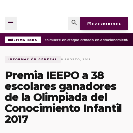
menu
search
mail
SUSCRIBIRSE
Joven muere en ataque armado en estacionamiento de 
ÚLTIMA HORA
INFORMACIÓN GENERAL
8 AGOSTO, 2017
Premia IEEPO a 38
escolares ganadores
de la Olimpiada del
Conocimiento Infantil
2017