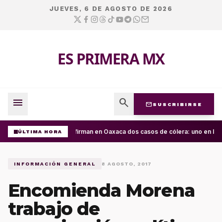
JUEVES, 6 DE AGOSTO DE 2026
ES PRIMERA MX
menu
search
mail
SUSCRIBIRSE
Confirman en Oaxaca dos casos de cólera: uno en la C
ÚLTIMA HORA
INFORMACIÓN GENERAL
8 AGOSTO, 2017
Encomienda Morena
trabajo de