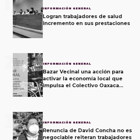
1
INFORMACIÓN GENERAL
Logran trabajadores de salud
incremento en sus prestaciones
2
INFORMACIÓN GENERAL
Bazar Vecinal una acción para
activar la economía local que
impulsa el Colectivo Oaxaca
Vecinal
3
INFORMACIÓN GENERAL
Renuncia de David Concha no es
negociable reiteran trabajadores