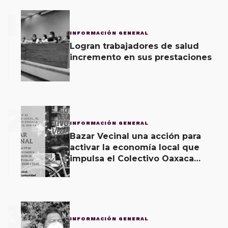
1
INFORMACIÓN GENERAL
Logran trabajadores de salud
incremento en sus prestaciones
2
INFORMACIÓN GENERAL
Bazar Vecinal una acción para
activar la economía local que
impulsa el Colectivo Oaxaca
Vecinal
3
INFORMACIÓN GENERAL