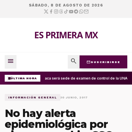
SÁBADO, 8 DE AGOSTO DE 2026
ES PRIMERA MX
menu
search
mail
SUSCRIBIRSE
Oaxaca será sede de examen de control de la UNAM; ap
ÚLTIMA HORA
INFORMACIÓN GENERAL
30 JUNIO, 2017
No hay alerta
epidemiológica por