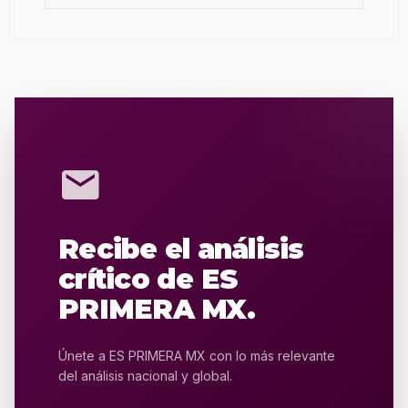
mail
Recibe el análisis
crítico de ES
PRIMERA MX.
Únete a ES PRIMERA MX con lo más relevante
del análisis nacional y global.