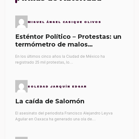
MIGUEL ÁNGEL CASIQUE OLIVOS
Esténtor Político – Protestas: un
termómetro de malos
gobernantes
En los últimos cinco años la Ciudad de México ha
registrado 25 mil protestas, lo…
SOLEDAD JARQUÍN EDGAR
La caída de Salomón
El asesinato del periodista Francisco Alejandro Leyva
Aguilar en Oaxaca ha generado una ola de…