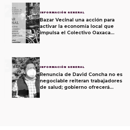
2
INFORMACIÓN GENERAL
Bazar Vecinal una acción para
activar la economía local que
impulsa el Colectivo Oaxaca
Vecinal
3
INFORMACIÓN GENERAL
Renuncia de David Concha no es
negociable reiteran trabajadores
de salud; gobierno ofrecerá
contrapropuesta a demandas