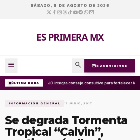
SÁBADO, 8 DE AGOSTO DE 2026
ES PRIMERA MX
menu
search
mail
SUSCRIBIRSE
UABJO integra consejo consultivo para fortalecer la c
ÚLTIMA HORA
INFORMACIÓN GENERAL
13 JUNIO, 2017
Se degrada Tormenta
Tropical “Calvin”,