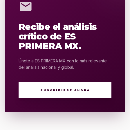
mail
Recibe el análisis
crítico de ES
PRIMERA MX.
Únete a ES PRIMERA MX con lo más relevante
del análisis nacional y global.
SUSCRIBIRSE AHORA