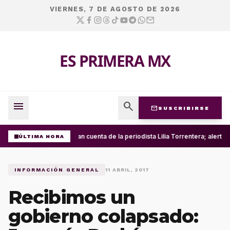
VIERNES, 7 DE AGOSTO DE 2026
ES PRIMERA MX
menu
search
mail
SUSCRIBIRSE
Roban cuenta de la periodista Lilia Torrentera; alerta
ÚLTIMA HORA
INFORMACIÓN GENERAL
11 ABRIL, 2017
Recibimos un
gobierno colapsado: