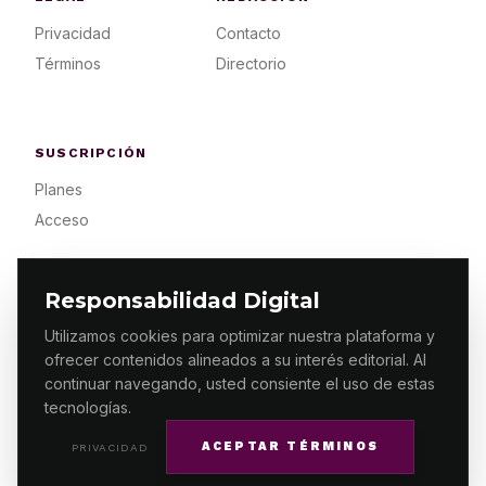
Privacidad
Contacto
Términos
Directorio
SUSCRIPCIÓN
Planes
Acceso
Responsabilidad Digital
Utilizamos cookies para optimizar nuestra plataforma y
ofrecer contenidos alineados a su interés editorial. Al
© 2026 ES PRIMERA MX. ALGUNOS DERECHOS
RESERVADOS / DESIGN
MAKING.MX
continuar navegando, usted consiente el uso de estas
tecnologías.
ACEPTAR TÉRMINOS
PRIVACIDAD