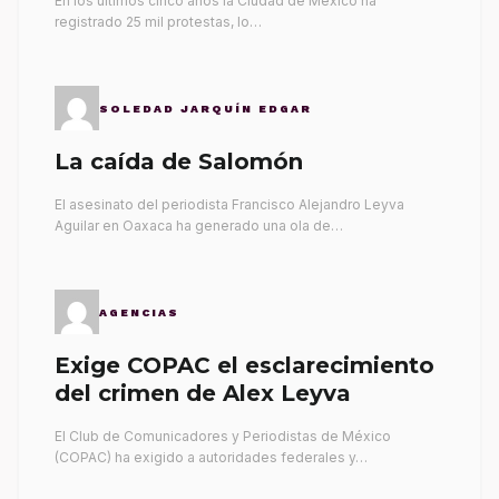
En los últimos cinco años la Ciudad de México ha
registrado 25 mil protestas, lo…
SOLEDAD JARQUÍN EDGAR
La caída de Salomón
El asesinato del periodista Francisco Alejandro Leyva
Aguilar en Oaxaca ha generado una ola de…
AGENCIAS
Exige COPAC el esclarecimiento
del crimen de Alex Leyva
El Club de Comunicadores y Periodistas de México
(COPAC) ha exigido a autoridades federales y…