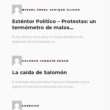
MIGUEL ÁNGEL CASIQUE OLIVOS
Esténtor Político – Protestas: un
termómetro de malos
gobernantes
En los últimos cinco años la Ciudad de México ha
registrado 25 mil protestas, lo…
SOLEDAD JARQUÍN EDGAR
La caída de Salomón
El asesinato del periodista Francisco Alejandro Leyva
Aguilar en Oaxaca ha generado una ola de…
AGENCIAS