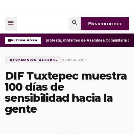
menu
search
mail
SUSCRIBIRSE
Con protesta, militantes de Asamblea Comunitaria d
ÚLTIMA HORA
INFORMACIÓN GENERAL
11 ABRIL, 2017
DIF Tuxtepec muestra
100 días de
sensibilidad hacia la
gente