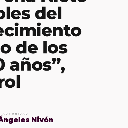
les del
ecimiento
 de los
0 años”,
rol
E AUTORIDAD
 Ángeles Nivón