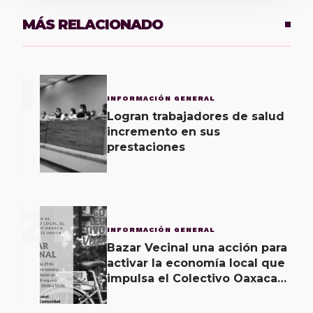
MÁS RELACIONADO
1
INFORMACIÓN GENERAL
Logran trabajadores de salud
incremento en sus
prestaciones
2
INFORMACIÓN GENERAL
Bazar Vecinal una acción para
activar la economía local que
impulsa el Colectivo Oaxaca
Vecinal