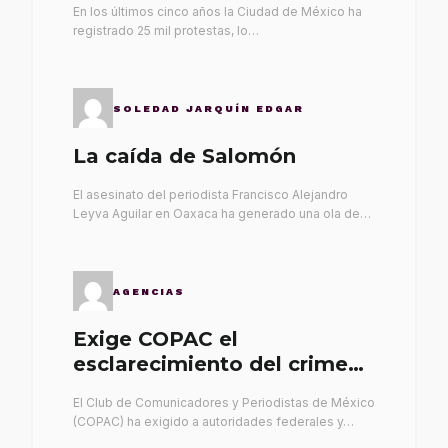
En los últimos cinco años la Ciudad de México ha
registrado 25 mil protestas, lo…
SOLEDAD JARQUÍN EDGAR
La caída de Salomón
El asesinato del periodista Francisco Alejandro
Leyva Aguilar en Oaxaca ha generado una ola de…
AGENCIAS
Exige COPAC el
esclarecimiento del crimen
de Alex Leyva
El Club de Comunicadores y Periodistas de México
(COPAC) ha exigido a autoridades federales y…