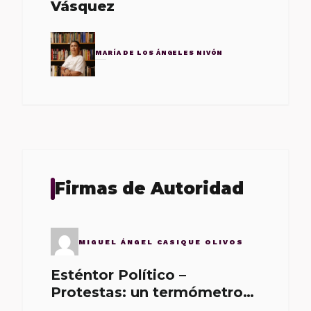
Vásquez
MARÍA DE LOS ÁNGELES NIVÓN
Firmas de Autoridad
MIGUEL ÁNGEL CASIQUE OLIVOS
Esténtor Político –
Protestas: un termómetro
de malos gobernantes