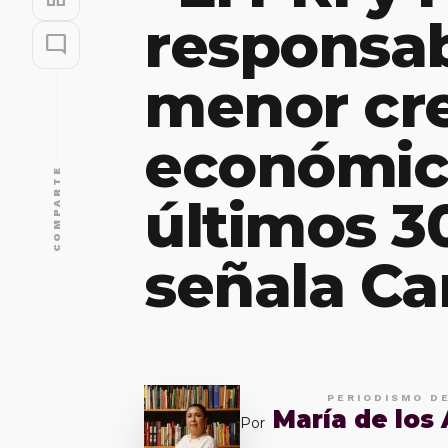
responsab
mode_comment
menor cr
económico
COMPARTE
últimos 3
señala Ca
PERIODISMO D
María de los
Por