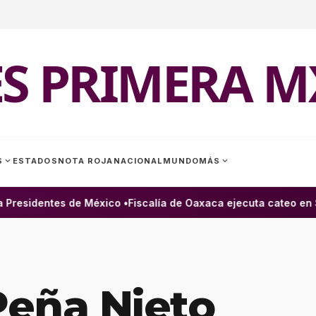
ES PRIMERA M
expand_more
expand_more
S
ESTADOS
NOTA ROJA
NACIONAL
MUNDO
MÁS
residentes de México •
Fiscalía de Oaxaca ejecuta cateo en Sa
Peña Nieto