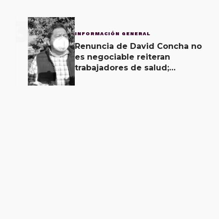
3
INFORMACIÓN GENERAL
Renuncia de David Concha no
es negociable reiteran
trabajadores de salud;
gobierno ofrecerá
contrapropuesta a demandas