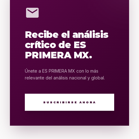
mail
Recibe el análisis
crítico de ES
PRIMERA MX.
Únete a ES PRIMERA MX con lo más
relevante del análisis nacional y global.
SUSCRIBIRSE AHORA