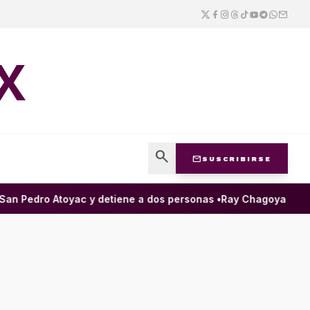
X
search
mail
SUSCRIBIRSE
n Pedro Atoyac y detiene a dos personas •
Ray Chagoya destaca