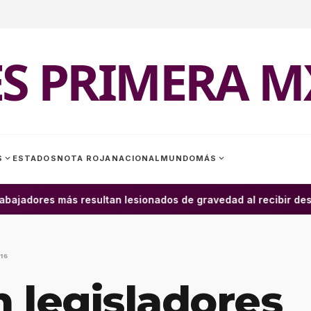
ES PRIMERA M
expand_more
expand_more
S
ESTADOS
NOTA ROJA
NACIONAL
MUNDO
MÁS
ajadores más resultan lesionados de gravedad al recibir descar
16
 legisladores