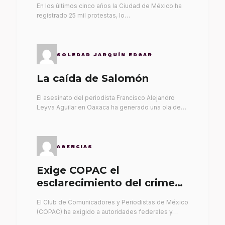
En los últimos cinco años la Ciudad de México ha
registrado 25 mil protestas, lo…
SOLEDAD JARQUÍN EDGAR
La caída de Salomón
El asesinato del periodista Francisco Alejandro
Leyva Aguilar en Oaxaca ha generado una ola de…
AGENCIAS
Exige COPAC el
esclarecimiento del crimen
de Alex Leyva
El Club de Comunicadores y Periodistas de México
(COPAC) ha exigido a autoridades federales y…