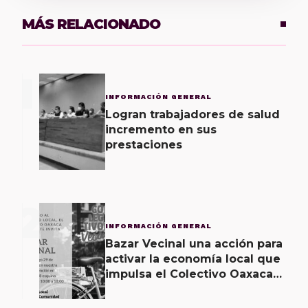
MÁS RELACIONADO
1
INFORMACIÓN GENERAL
Logran trabajadores de salud
incremento en sus
prestaciones
2
INFORMACIÓN GENERAL
Bazar Vecinal una acción para
activar la economía local que
impulsa el Colectivo Oaxaca
Vecinal