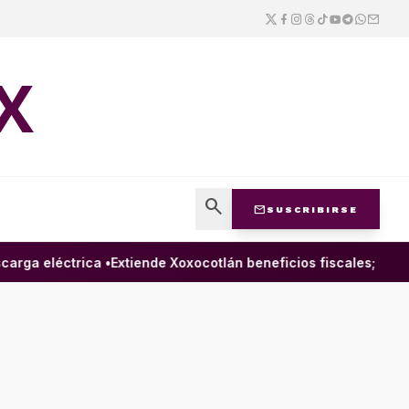
X
search
mail
SUSCRIBIRSE
ga eléctrica •
Extiende Xoxocotlán beneficios fiscales; condon