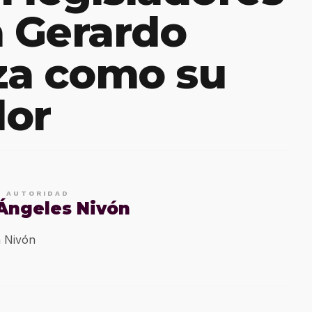
a Gerardo
za como su
or​
E AUTORIDAD
 Ángeles Nivón
 Nivón