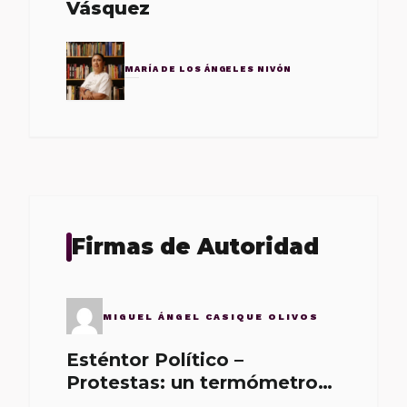
Vásquez
MARÍA DE LOS ÁNGELES NIVÓN
Firmas de Autoridad
MIGUEL ÁNGEL CASIQUE OLIVOS
Esténtor Político –
Protestas: un termómetro
de malos gobernantes