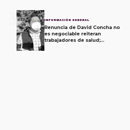
3
INFORMACIÓN GENERAL
Renuncia de David Concha no
es negociable reiteran
trabajadores de salud;
gobierno ofrecerá
contrapropuesta a demandas