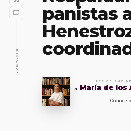
panistas 
mode_comment
Henestro
coordinad
COMPARTE
PERIODISMO D
María de los
Por
Conoce a