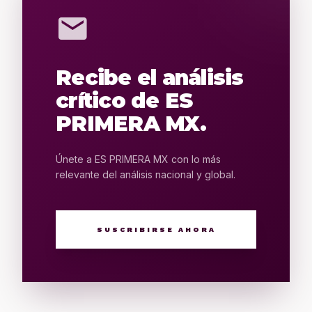
mail
Recibe el análisis
crítico de ES
PRIMERA MX.
Únete a ES PRIMERA MX con lo más
relevante del análisis nacional y global.
SUSCRIBIRSE AHORA