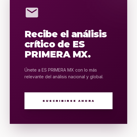
mail
Recibe el análisis
crítico de ES
PRIMERA MX.
Únete a ES PRIMERA MX con lo más
relevante del análisis nacional y global.
SUSCRIBIRSE AHORA