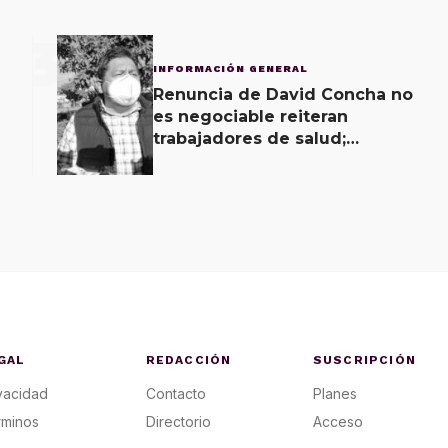
3
INFORMACIÓN GENERAL
Renuncia de David Concha no
es negociable reiteran
trabajadores de salud;
gobierno ofrecerá
contrapropuesta a demandas
GAL
REDACCIÓN
SUSCRIPCIÓN
vacidad
Contacto
Planes
rminos
Directorio
Acceso