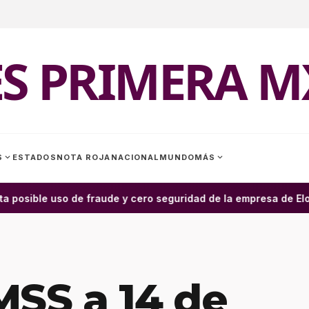
ES PRIMERA M
expand_more
expand_more
S
ESTADOS
NOTA ROJA
NACIONAL
MUNDO
MÁS
a posible uso de fraude y cero seguridad de la empresa de Elon
MSS a 14 de