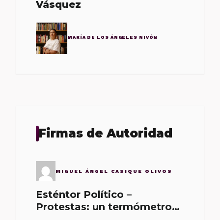
Vásquez
MARÍA DE LOS ÁNGELES NIVÓN
Firmas de Autoridad
MIGUEL ÁNGEL CASIQUE OLIVOS
Esténtor Político –
Protestas: un termómetro
de malos gobernantes