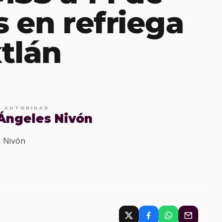
s en refriega
tlán
E AUTORIDAD
 Ángeles Nivón
 Nivón