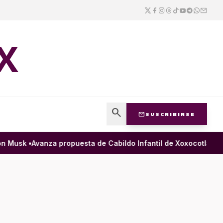
X
search
mail
SUSCRIBIRSE
 Musk •
Avanza propuesta de Cabildo Infantil de Xoxocotlán para 