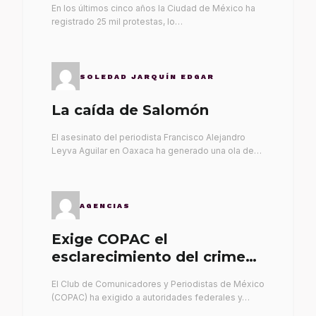
En los últimos cinco años la Ciudad de México ha
registrado 25 mil protestas, lo…
SOLEDAD JARQUÍN EDGAR
La caída de Salomón
El asesinato del periodista Francisco Alejandro
Leyva Aguilar en Oaxaca ha generado una ola de…
AGENCIAS
Exige COPAC el
esclarecimiento del crimen
de Alex Leyva
El Club de Comunicadores y Periodistas de México
(COPAC) ha exigido a autoridades federales y…