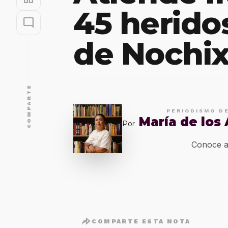
45 herido
mode_comment
de Nochix
COMPARTE
PERIODISMO D
María de los
Por
Conoce a
COMPARTE ESTA NOTA