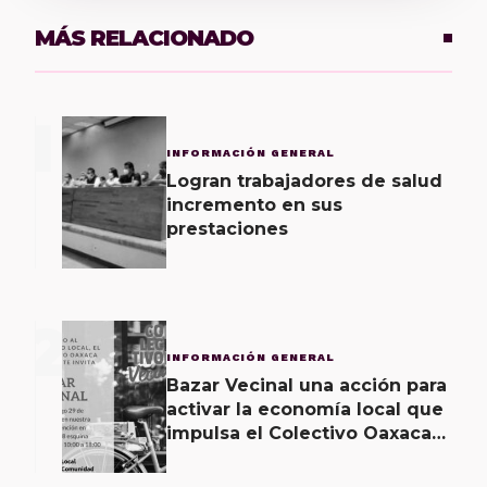
MÁS RELACIONADO
1
INFORMACIÓN GENERAL
Logran trabajadores de salud
incremento en sus
prestaciones
2
INFORMACIÓN GENERAL
Bazar Vecinal una acción para
activar la economía local que
impulsa el Colectivo Oaxaca
Vecinal