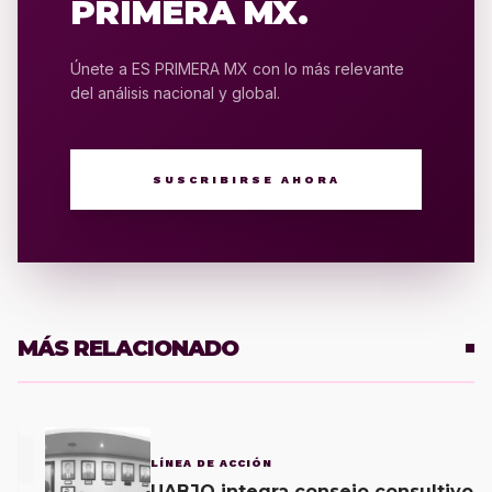
PRIMERA MX.
Únete a ES PRIMERA MX con lo más relevante
del análisis nacional y global.
SUSCRIBIRSE AHORA
MÁS RELACIONADO
1
LÍNEA DE ACCIÓN
UABJO integra consejo consultivo