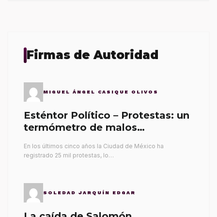
Firmas de Autoridad
MIGUEL ÁNGEL CASIQUE OLIVOS
Esténtor Político – Protestas: un
termómetro de malos
gobernantes
En los últimos cinco años la Ciudad de México ha
registrado 25 mil protestas, lo…
SOLEDAD JARQUÍN EDGAR
La caída de Salomón