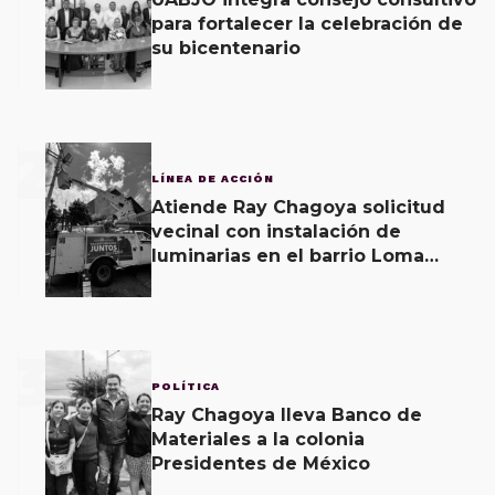
para fortalecer la celebración de
su bicentenario
2
LÍNEA DE ACCIÓN
Atiende Ray Chagoya solicitud
vecinal con instalación de
luminarias en el barrio Loma
Rancho
3
POLÍTICA
Ray Chagoya lleva Banco de
Materiales a la colonia
Presidentes de México