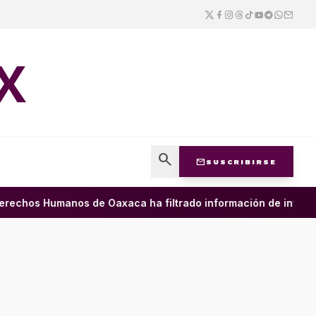
X
search
mail
SUSCRIBIRSE
chos Humanos de Oaxaca ha filtrado información de investigac