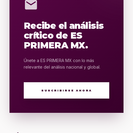
mail
Recibe el análisis
crítico de ES
PRIMERA MX.
Únete a ES PRIMERA MX con lo más
relevante del análisis nacional y global.
SUSCRIBIRSE AHORA