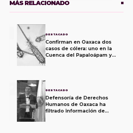
MÁS RELACIONADO
1
DESTACADO
Confirman en Oaxaca dos
casos de cólera: uno en la
Cuenca del Papaloápam y
otro en la Costa
2
DESTACADO
Defensoría de Derechos
Humanos de Oaxaca ha
filtrado información de
investigaciones, revela Fiscal
de Oaxaca