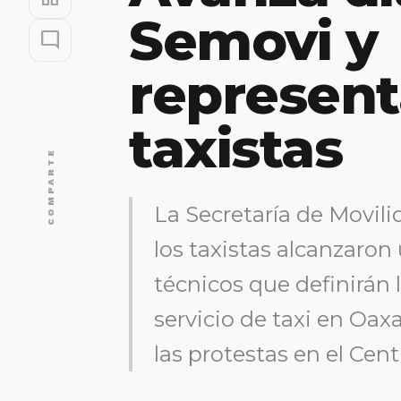
Semovi y
mode_comment
represent
taxistas
COMPARTE
La Secretaría de Movil
los taxistas alcanzaron
técnicos que definirán 
servicio de taxi en Oax
las protestas en el Cent