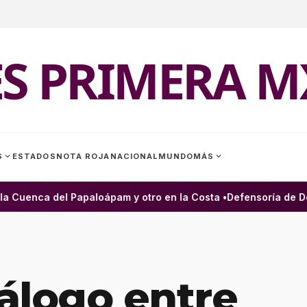
ES PRIMERA M
expand_more
expand_more
S
ESTADOS
NOTA ROJA
NACIONAL
MUNDO
MÁS
Cuenca del Papaloápam y otro en la Costa •
Defensoría de Dere
álogo entre