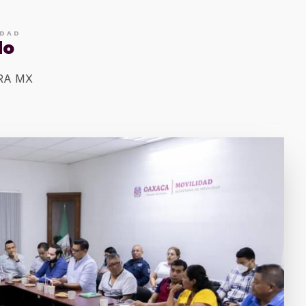
IDAD
do
ERA MX