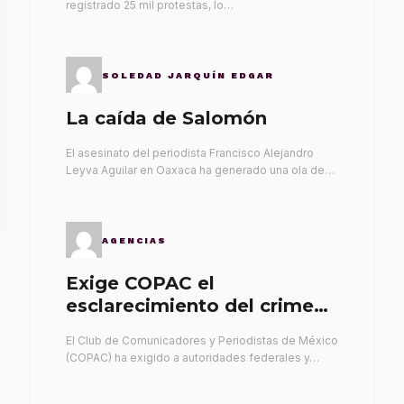
registrado 25 mil protestas, lo…
SOLEDAD JARQUÍN EDGAR
La caída de Salomón
El asesinato del periodista Francisco Alejandro
Leyva Aguilar en Oaxaca ha generado una ola de…
AGENCIAS
Exige COPAC el
esclarecimiento del crimen
de Alex Leyva
El Club de Comunicadores y Periodistas de México
(COPAC) ha exigido a autoridades federales y…