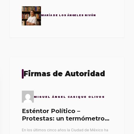
MARÍA DE LOS ÁNGELES NIVÓN
Firmas de Autoridad
MIGUEL ÁNGEL CASIQUE OLIVOS
Esténtor Político –
Protestas: un termómetro
de malos gobernantes
En los últimos cinco años la Ciudad de México ha