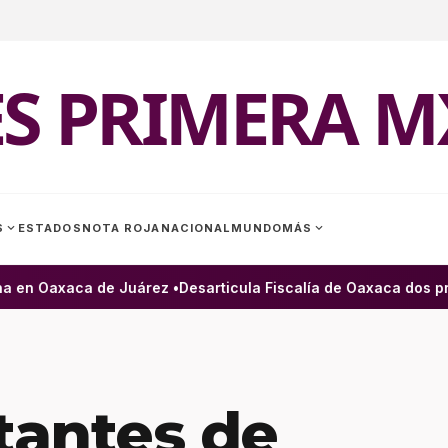
ES PRIMERA M
expand_more
expand_more
S
ESTADOS
NOTA ROJA
NACIONAL
MUNDO
MÁS
 en Oaxaca de Juárez •
Desarticula Fiscalía de Oaxaca dos pres
tantes de