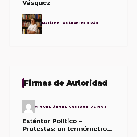
Vásquez
MARÍA DE LOS ÁNGELES NIVÓN
Firmas de Autoridad
MIGUEL ÁNGEL CASIQUE OLIVOS
Esténtor Político –
Protestas: un termómetro
de malos gobernantes