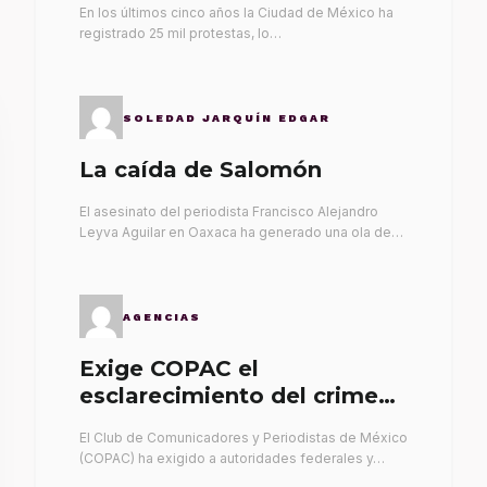
En los últimos cinco años la Ciudad de México ha
registrado 25 mil protestas, lo…
SOLEDAD JARQUÍN EDGAR
La caída de Salomón
El asesinato del periodista Francisco Alejandro
Leyva Aguilar en Oaxaca ha generado una ola de…
AGENCIAS
Exige COPAC el
esclarecimiento del crimen
de Alex Leyva
El Club de Comunicadores y Periodistas de México
(COPAC) ha exigido a autoridades federales y…