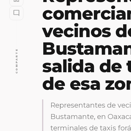
comercian
mode_comment
vecinos d
Bustaman
COMPARTE
salida de 
de esa zo
Representantes de vec
Bustamante, en Oaxaca,
terminales de taxis fo