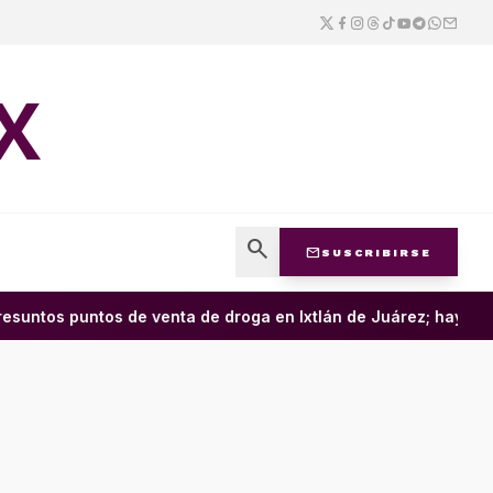
X
search
mail
SUSCRIBIRSE
untos puntos de venta de droga en Ixtlán de Juárez; hay cuatr