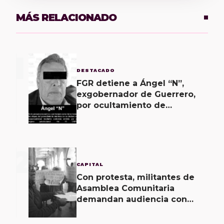
MÁS RELACIONADO
1
DESTACADO
FGR detiene a Ángel “N”,
exgobernador de Guerrero,
por ocultamiento de
evidencias en caso
Ayotzinapa
2
CAPITAL
Con protesta, militantes de
Asamblea Comunitaria
demandan audiencia con
Gobernador de Oaxaca