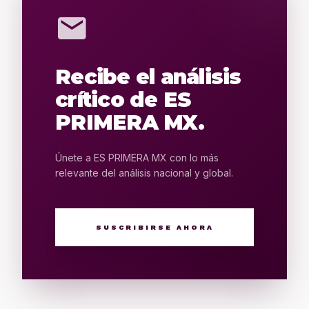
mail
Recibe el análisis
crítico de ES
PRIMERA MX.
Únete a ES PRIMERA MX con lo más
relevante del análisis nacional y global.
SUSCRIBIRSE AHORA