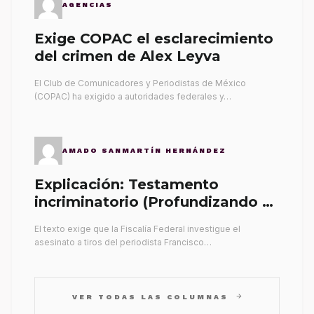
AGENCIAS
Exige COPAC el esclarecimiento
del crimen de Alex Leyva
El Club de Comunicadores y Periodistas de México
(COPAC) ha exigido a autoridades federales y…
AMADO SANMARTÍN HERNÁNDEZ
Explicación: Testamento
incriminatorio (Profundizando su
propia tumba)
El texto exige que la Fiscalía Federal investigue el
asesinato a tiros del periodista Francisco…
arrow_forward
VER TODAS LAS COLUMNAS