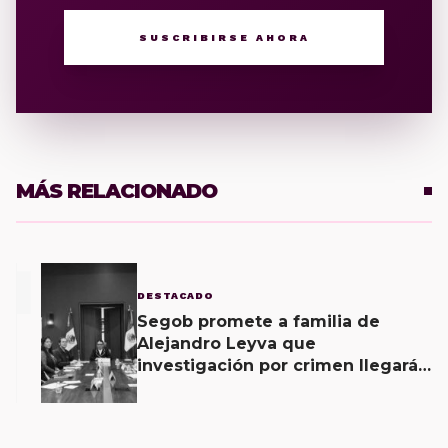
SUSCRIBIRSE AHORA
MÁS RELACIONADO
1
DESTACADO
Segob promete a familia de
Alejandro Leyva que
investigación por crimen llegará
hasta últimas consecuencias y
que no quedará impune