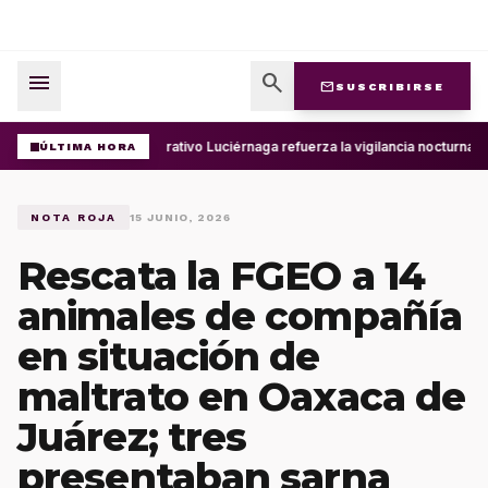
menu
search
mail
SUSCRIBIRSE
Operativo Luciérnaga refuerza la vigilancia nocturna 
ÚLTIMA HORA
NOTA ROJA
15 JUNIO, 2026
Rescata la FGEO a 14
animales de compañía
en situación de
maltrato en Oaxaca de
Juárez; tres
presentaban sarna