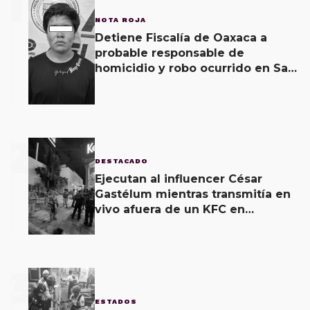
1
NOTA ROJA
Detiene Fiscalía de Oaxaca a
probable responsable de
homicidio y robo ocurrido en San
Blas Atempa
2
DESTACADO
Ejecutan al influencer César
Gastélum mientras transmitía en
vivo afuera de un KFC en
Culiacán
3
ESTADOS