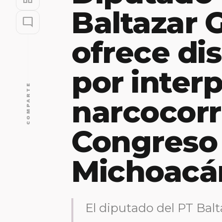
Baltazar 
mode_comment
ofrece di
por inter
COMPARTE
narcocorr
Congreso
Michoacá
El diputado del PT Balt