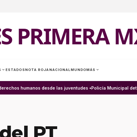
ES PRIMERA M
expand_more
expand_more
S
ESTADOS
NOTA ROJA
NACIONAL
MUNDO
MÁS
rechos humanos desde las juventudes •
Policía Municipal detie
del PT