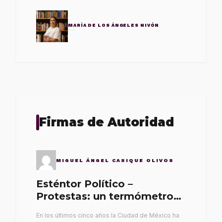
MARÍA DE LOS ÁNGELES NIVÓN
Firmas de Autoridad
MIGUEL ÁNGEL CASIQUE OLIVOS
Esténtor Político –
Protestas: un termómetro
de malos gobernantes
En los últimos cinco años la Ciudad de México ha