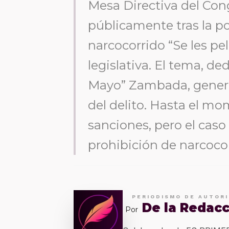
Mesa Directiva del Con
públicamente tras la po
narcocorrido “Se les pe
legislativa. El tema, d
Mayo” Zambada, generó 
del delito. Hasta el m
sanciones, pero el caso
prohibición de narcocor
PERIODISMO DE AUTOR
De la Redac
Por