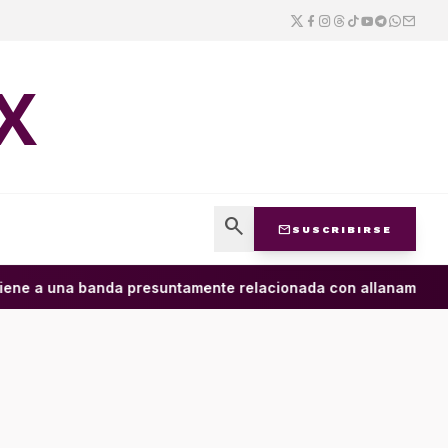
X
search
mail
SUSCRIBIRSE
ne a una banda presuntamente relacionada con allanamiento de