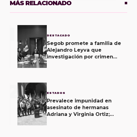
MÁS RELACIONADO
1
DESTACADO
Segob promete a familia de
Alejandro Leyva que
investigación por crimen
llegará hasta últimas
consecuencias y que no
quedará impune
2
ESTADOS
Prevalece impunidad en
asesinato de hermanas
Adriana y Virginia Ortiz;
justicia, “letra muerta”, acusa
MULT