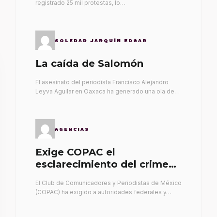
registrado 25 mil protestas, lo…
SOLEDAD JARQUÍN EDGAR
La caída de Salomón
El asesinato del periodista Francisco Alejandro
Leyva Aguilar en Oaxaca ha generado una ola de…
AGENCIAS
Exige COPAC el
esclarecimiento del crimen
de Alex Leyva
El Club de Comunicadores y Periodistas de México
(COPAC) ha exigido a autoridades federales y…