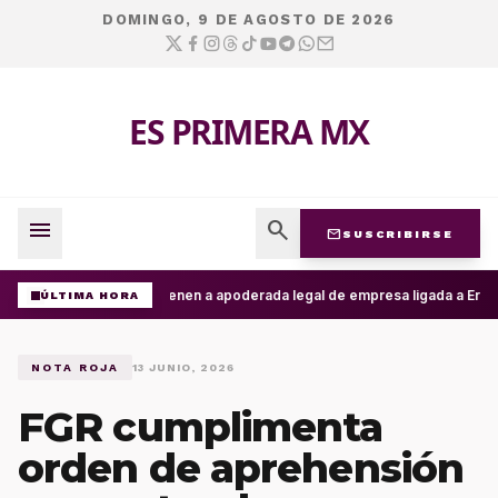
DOMINGO, 9 DE AGOSTO DE 2026
ES PRIMERA MX
menu
search
mail
SUSCRIBIRSE
Detienen a apoderada legal de empresa ligada a Ernest
ÚLTIMA HORA
NOTA ROJA
13 JUNIO, 2026
FGR cumplimenta
orden de aprehensión