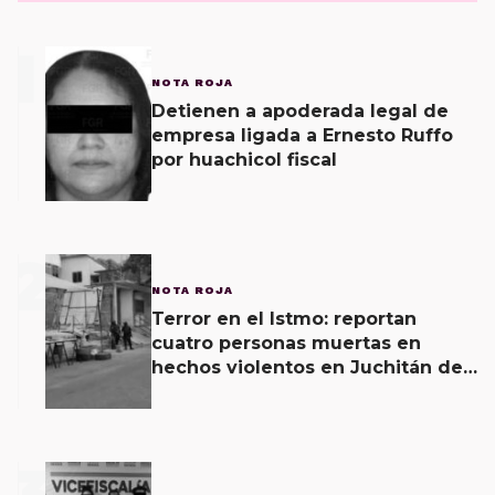
1
NOTA ROJA
Detienen a apoderada legal de
empresa ligada a Ernesto Ruffo
por huachicol fiscal
2
NOTA ROJA
Terror en el Istmo: reportan
cuatro personas muertas en
hechos violentos en Juchitán de
Zaragoza y una agresión armada
esta mañana
3