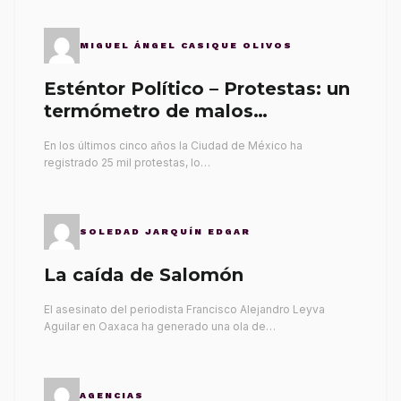
MIGUEL ÁNGEL CASIQUE OLIVOS
Esténtor Político – Protestas: un
termómetro de malos
gobernantes
En los últimos cinco años la Ciudad de México ha
registrado 25 mil protestas, lo…
SOLEDAD JARQUÍN EDGAR
La caída de Salomón
El asesinato del periodista Francisco Alejandro Leyva
Aguilar en Oaxaca ha generado una ola de…
AGENCIAS