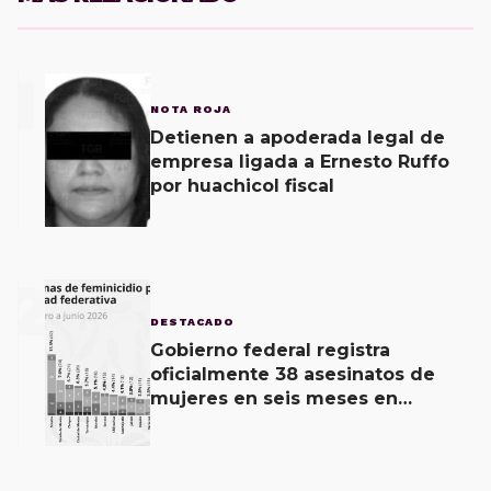
1
NOTA ROJA
Detienen a apoderada legal de
empresa ligada a Ernesto Ruffo
por huachicol fiscal
2
DESTACADO
Gobierno federal registra
oficialmente 38 asesinatos de
mujeres en seis meses en
Oaxaca; 11 carpetas se mantienen
por feminicidio