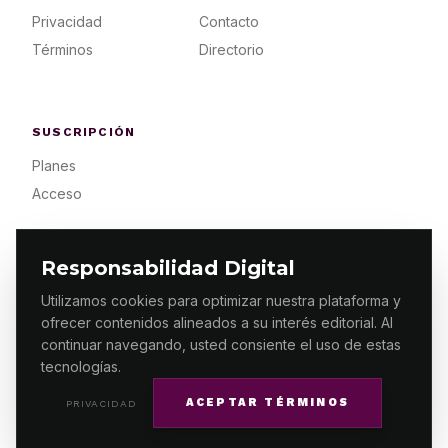
Privacidad
Contacto
Términos
Directorio
SUSCRIPCIÓN
Planes
Acceso
Responsabilidad Digital
Utilizamos cookies para optimizar nuestra plataforma y
ofrecer contenidos alineados a su interés editorial. Al
© 2026 ES PRIMERA MX. ALGUNOS DERECHOS
RESERVADOS / DESIGN
MAKING.MX
continuar navegando, usted consiente el uso de estas
tecnologías.
ACEPTAR TÉRMINOS
PRIVACIDAD