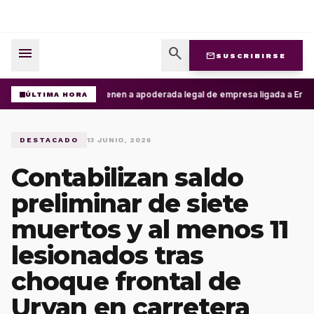
menu
search
mail
SUSCRIBIRSE
Detienen a apoderada legal de empresa ligada a Ernesto
ÚLTIMA HORA
DESTACADO
13 JUNIO, 2026
Contabilizan saldo
preliminar de siete
muertos y al menos 11
lesionados tras
choque frontal de
Urvan en carretera