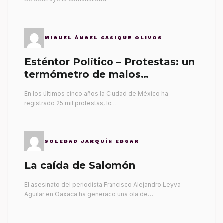
MIGUEL ÁNGEL CASIQUE OLIVOS
Esténtor Político – Protestas: un
termómetro de malos
gobernantes
En los últimos cinco años la Ciudad de México ha
registrado 25 mil protestas, lo…
SOLEDAD JARQUÍN EDGAR
La caída de Salomón
El asesinato del periodista Francisco Alejandro Leyva
Aguilar en Oaxaca ha generado una ola de…