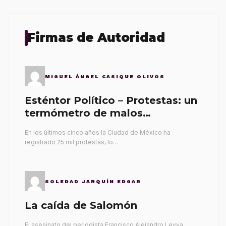
Firmas de Autoridad
MIGUEL ÁNGEL CASIQUE OLIVOS
Esténtor Político – Protestas: un
termómetro de malos
gobernantes
En los últimos cinco años la Ciudad de México ha
registrado 25 mil protestas, lo…
SOLEDAD JARQUÍN EDGAR
La caída de Salomón
El asesinato del periodista Francisco Alejandro Leyva