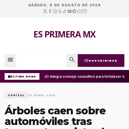
SÁBADO, 8 DE AGOSTO DE 2026
ES PRIMERA MX
menu
search
mail
SUSCRIBIRSE
UABJO integra consejo consultivo para fortalecer la c
ÚLTIMA HORA
CAPITAL
12 JUNIO, 2026
Árboles caen sobre
automóviles tras