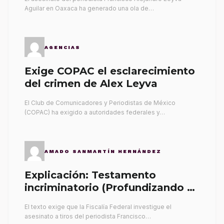
Aguilar en Oaxaca ha generado una ola de…
AGENCIAS
Exige COPAC el esclarecimiento
del crimen de Alex Leyva
El Club de Comunicadores y Periodistas de México
(COPAC) ha exigido a autoridades federales y…
AMADO SANMARTÍN HERNÁNDEZ
Explicación: Testamento
incriminatorio (Profundizando su
propia tumba)
El texto exige que la Fiscalía Federal investigue el
asesinato a tiros del periodista Francisco…