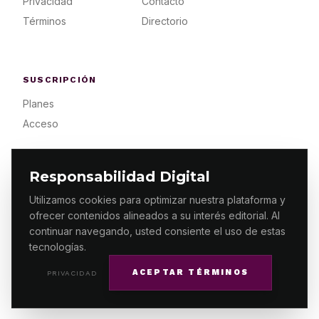
Privacidad
Contacto
Términos
Directorio
SUSCRIPCIÓN
Planes
Acceso
Responsabilidad Digital
Utilizamos cookies para optimizar nuestra plataforma y
ofrecer contenidos alineados a su interés editorial. Al
© 2026 ES PRIMERA MX. ALGUNOS DERECHOS
RESERVADOS / DESIGN
MAKING.MX
continuar navegando, usted consiente el uso de estas
tecnologías.
ACEPTAR TÉRMINOS
PRIVACIDAD