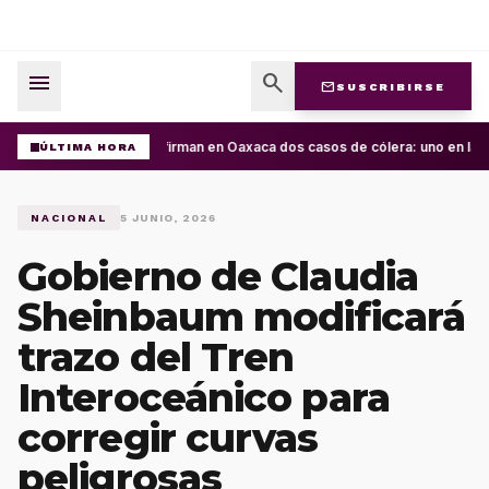
menu
search
mail
SUSCRIBIRSE
Confirman en Oaxaca dos casos de cólera: uno en la C
ÚLTIMA HORA
NACIONAL
5 JUNIO, 2026
Gobierno de Claudia
Sheinbaum modificará
trazo del Tren
Interoceánico para
corregir curvas
peligrosas