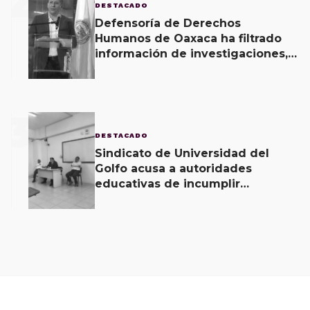
2
DESTACADO
Defensoría de Derechos
Humanos de Oaxaca ha filtrado
información de investigaciones,
revela Fiscal de Oaxaca
3
DESTACADO
Sindicato de Universidad del
Golfo acusa a autoridades
educativas de incumplir
acuerdos signados desde hace 2
meses