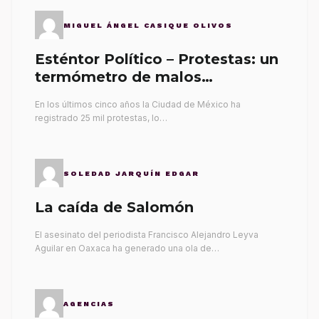
MIGUEL ÁNGEL CASIQUE OLIVOS
Esténtor Político – Protestas: un
termómetro de malos
gobernantes
En los últimos cinco años la Ciudad de México ha
registrado 25 mil protestas, lo…
SOLEDAD JARQUÍN EDGAR
La caída de Salomón
El asesinato del periodista Francisco Alejandro Leyva
Aguilar en Oaxaca ha generado una ola de…
AGENCIAS