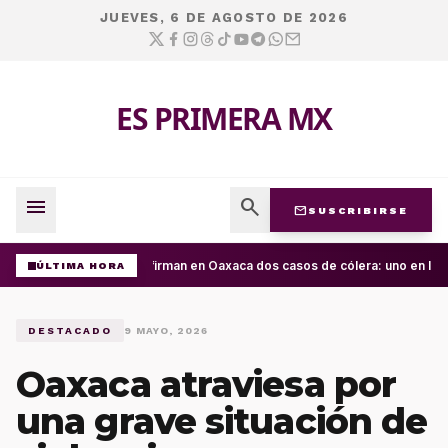
JUEVES, 6 DE AGOSTO DE 2026
ES PRIMERA MX
menu
search
mail
SUSCRIBIRSE
Confirman en Oaxaca dos casos de cólera: uno en la Cu
ÚLTIMA HORA
DESTACADO
9 MAYO, 2026
Oaxaca atraviesa por
una grave situación de