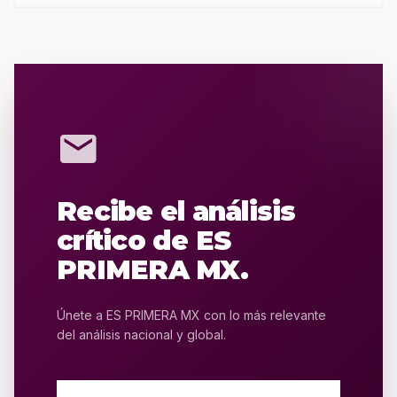
mail
Recibe el análisis
crítico de ES
PRIMERA MX.
Únete a ES PRIMERA MX con lo más relevante
del análisis nacional y global.