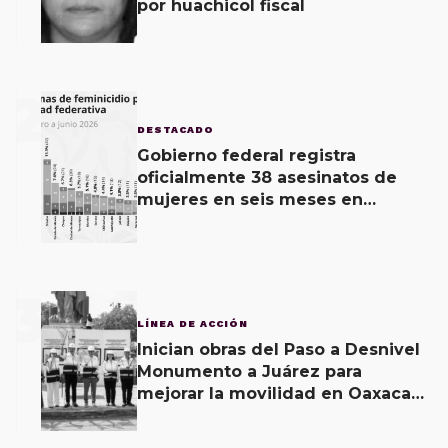
por huachicol fiscal
2
DESTACADO
Gobierno federal registra
oficialmente 38 asesinatos de
mujeres en seis meses en
Oaxaca; 11 carpetas se mantienen
por feminicidio
3
LÍNEA DE ACCIÓN
Inician obras del Paso a Desnivel
Monumento a Juárez para
mejorar la movilidad en Oaxaca
de Juárez