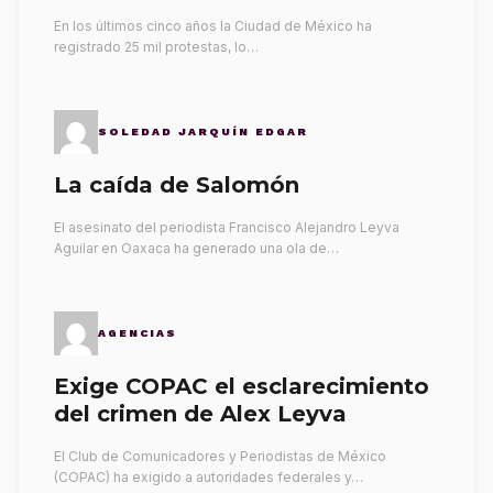
gobernantes
En los últimos cinco años la Ciudad de México ha
registrado 25 mil protestas, lo…
SOLEDAD JARQUÍN EDGAR
La caída de Salomón
El asesinato del periodista Francisco Alejandro Leyva
Aguilar en Oaxaca ha generado una ola de…
AGENCIAS
Exige COPAC el esclarecimiento
del crimen de Alex Leyva
El Club de Comunicadores y Periodistas de México
(COPAC) ha exigido a autoridades federales y…