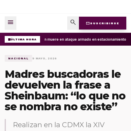
menu
search
mail
SUSCRIBIRSE
Joven muere en ataque armado en estacionamiento de P
ÚLTIMA HORA
NACIONAL
9 MAYO, 2026
Madres buscadoras le
devuelven la frase a
Sheinbaum: “lo que no
se nombra no existe”
Realizan en la CDMX la XIV