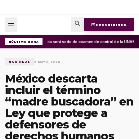
menu
search
mail
SUSCRIBIRSE
Oaxaca será sede de examen de control de la UNAM; apl
ÚLTIMA HORA
NACIONAL
9 MAYO, 2026
México descarta
incluir el término
“madre buscadora” en
Ley que protege a
defensores de
derechos humanos