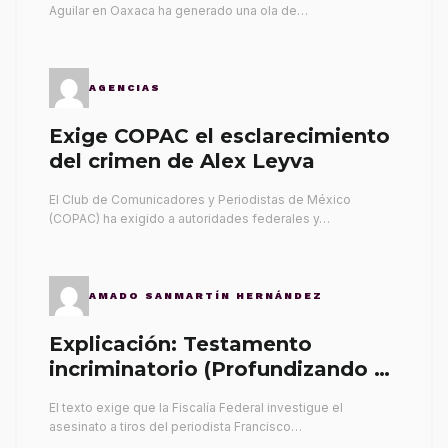
Aguilar en Oaxaca ha generado una ola de…
AGENCIAS
Exige COPAC el esclarecimiento
del crimen de Alex Leyva
El Club de Comunicadores y Periodistas de México
(COPAC) ha exigido a autoridades federales y…
AMADO SANMARTÍN HERNÁNDEZ
Explicación: Testamento
incriminatorio (Profundizando su
propia tumba)
El texto exige que la Fiscalía Federal investigue el
asesinato a tiros del periodista Francisco…