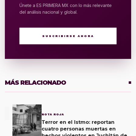
Únete a ES PRIMERA MX con lo más relevante
del análisis nacional y global.
SUSCRIBIRSE AHORA
MÁS RELACIONADO
1
NOTA ROJA
Terror en el Istmo: reportan
cuatro personas muertas en
hechos violentos en Juchitán de