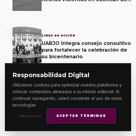
Zaragoza y una agresión armada
esta mañana
2
LÍNEA DE ACCIÓN
UABJO integra consejo consultivo
para fortalecer la celebración de
su bicentenario
Responsabilidad Digital
3
Utilizamos cookies para optimizar nuestra plataforma y
ofrecer contenidos alineados a su interés editorial. Al
ESTADOS
continuar navegando, usted consiente el uso de estas
Colectivo DLR reitera la acusación
tecnologías.
contra la SEP Oaxaca por divulgar
en internet la CURP de más de 30
ACEPTAR TÉRMINOS
PRIVACIDAD
mil adolescentes.