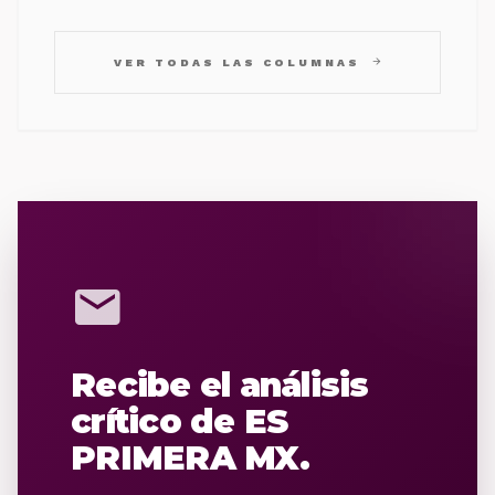
arrow_forward
VER TODAS LAS COLUMNAS
mail
Recibe el análisis
crítico de ES
PRIMERA MX.