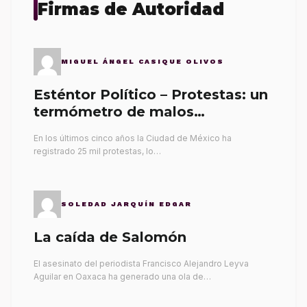
Firmas de Autoridad
MIGUEL ÁNGEL CASIQUE OLIVOS
Esténtor Político – Protestas: un
termómetro de malos
gobernantes
En los últimos cinco años la Ciudad de México ha
registrado 25 mil protestas, lo…
SOLEDAD JARQUÍN EDGAR
La caída de Salomón
El asesinato del periodista Francisco Alejandro Leyva
Aguilar en Oaxaca ha generado una ola de…