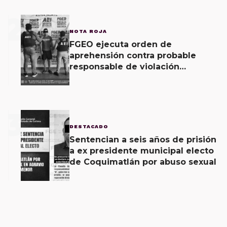
2
NOTA ROJA
FGEO ejecuta orden de
aprehensión contra probable
responsable de violación
agravada en Matías Romero
3
DESTACADO
Sentencian a seis años de prisión
a ex presidente municipal electo
de Coquimatlán por abuso sexual