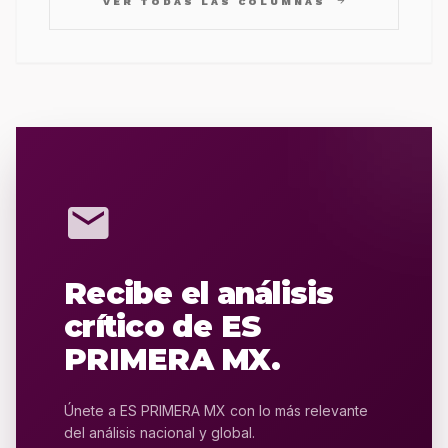
VER TODAS LAS COLUMNAS
mail
Recibe el análisis
crítico de ES
PRIMERA MX.
Únete a ES PRIMERA MX con lo más relevante
del análisis nacional y global.