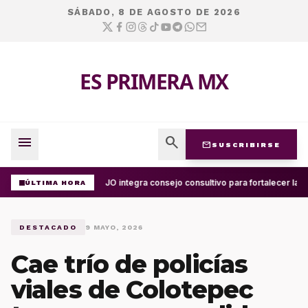
SÁBADO, 8 DE AGOSTO DE 2026
ES PRIMERA MX
menu
search
mail
SUSCRIBIRSE
UABJO integra consejo consultivo para fortalecer la c
ÚLTIMA HORA
DESTACADO
9 MAYO, 2026
Cae trío de policías
viales de Colotepec