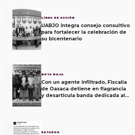
1
LÍNEA DE ACCIÓN
UABJO integra consejo consultivo
para fortalecer la celebración de
su bicentenario
2
NOTA ROJA
Con un agente infiltrado, Fiscalía
de Oaxaca detiene en flagrancia
y desarticula banda dedicada al
fraude
3
ESTADOS