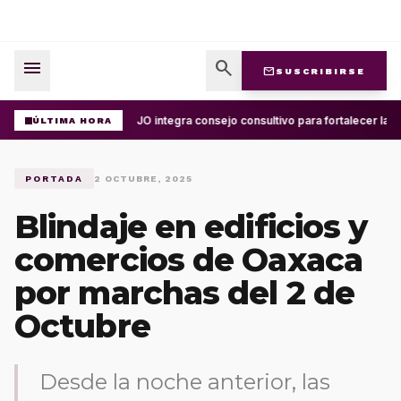
menu
search
mail
SUSCRIBIRSE
UABJO integra consejo consultivo para fortalecer la ce
ÚLTIMA HORA
PORTADA
2 OCTUBRE, 2025
Blindaje en edificios y
comercios de Oaxaca
por marchas del 2 de
Octubre
Desde la noche anterior, las